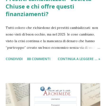
Chiuse e chi offre questi
finanziamenti?
Tutti coloro che richiedono dei prestiti cambializzati non
sono visti di buon occhio, ma nel 2025 le cose cambiano,
visto la crisi continua e la mancanza di denaro che hanno
“purtroppo” creato un buco economico senza via di uscita
in questi anni. I prestiti cambializzati 2025 sono offerti
CONDIVIDI
88 COMMENTI
CONTINUA A LEGGERE ... »
ancora da varie compagnie in Italia. Nella seguente guida,
andrò ad elencarvi le migliori nove società che offrono
ancora i prestiti cambializzati . Ricordo che ora moltissime
agenzie, filiali e banche, stanno chiudendo i battenti ed
altrettante hanno deciso di non concedere più queste
tipologie di prestiti a cambiali. Comunque sia, ancora oggi
esiste qualche possibilità, (fortunatamente per molti