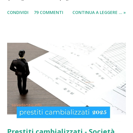
social card (carta e bonus per disoccupati) e il modulo SIA
CONDIVIDI
79 COMMENTI
CONTINUA A LEGGERE ... »
(per il sussidio di 400 euro al mese per nucleo familiare),
compilarli e ricevere il compenso direttamente sulla carta
acquisti! Il sussidio SIA è offerto a disoccupati , cittadini con
un reddito basso, mentre la Social Card è offerta ad anziani
con più di 65 anni d'età e minori fino a 3 anni di età. Infatti
come indicato per quest’ultimi è necessario fare domanda
per la social card acquisti straordinaria ). Per chi non lo
sapesse, tutto è gestito e determinato in base alle norme
imposte con la nuova legge di aiuto e sostegno per le
famiglie italiane. Ricordo che le domande potranno essere
presentate da tutti i cittadini italiani, cittadini comunitari e
anche extracom...
Prestiti cambializzati - Società