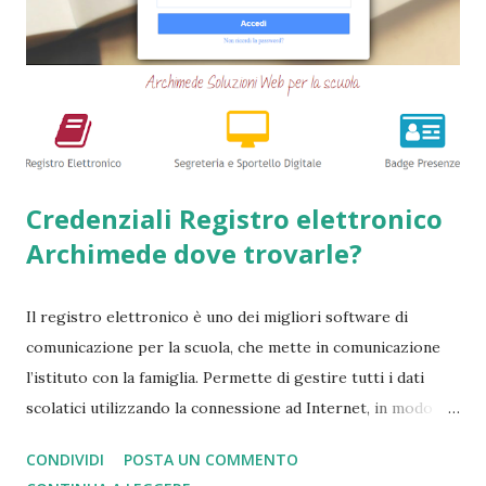
cittadini) di accedere a questi prodotti. Ecco perchè
abbiamo deciso di creare questa guida dettagliata. Nel
frattempo, se volete potete anche consultare le seguenti
guide => Come accedere a prestiti dopo essere stati
segnalati al Crif - Prest...
Credenziali Registro elettronico
Archimede dove trovarle?
Il registro elettronico è uno dei migliori software di
comunicazione per la scuola, che mette in comunicazione
l’istituto con la famiglia. Permette di gestire tutti i dati
scolatici utilizzando la connessione ad Internet, in modo
semplice e veloce. Tutto questo avviene tenendo
CONDIVIDI
POSTA UN COMMENTO
monitorato qualsiasi tipo di svolgimento che avviene a