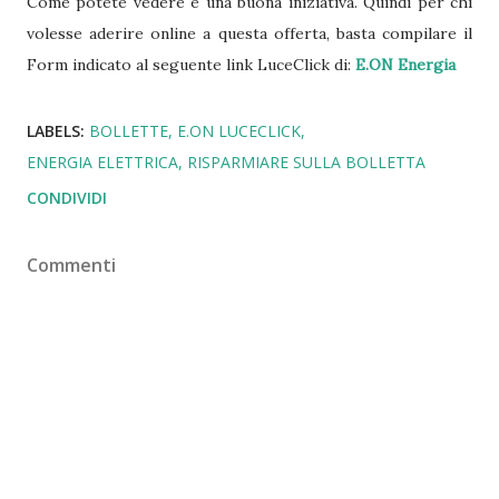
Come potete vedere è una buona iniziativa. Quindi per chi
volesse aderire online a questa offerta, basta compilare il
Form indicato al seguente link LuceClick di:
E.ON Energia
LABELS:
BOLLETTE
E.ON LUCECLICK
ENERGIA ELETTRICA
RISPARMIARE SULLA BOLLETTA
CONDIVIDI
Commenti