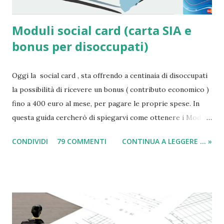
Moduli social card (carta SIA e
bonus per disoccupati)
Oggi la social card , sta offrendo a centinaia di disoccupati
la possibilità di ricevere un bonus ( contributo economico )
fino a 400 euro al mese, per pagare le proprie spese. In
questa guida cercherò di spiegarvi come ottenere i Moduli
social card (carta e bonus per disoccupati) e il modulo SIA
CONDIVIDI
79 COMMENTI
CONTINUA A LEGGERE ... »
(per il sussidio di 400 euro al mese per nucleo familiare),
compilarli e ricevere il compenso direttamente sulla carta
acquisti! Il sussidio SIA è offerto a disoccupati , cittadini con
un reddito basso, mentre la Social Card è offerta ad anziani
con più di 65 anni d'età e minori fino a 3 anni di età. Infatti
come indicato per quest’ultimi è necessario fare domanda