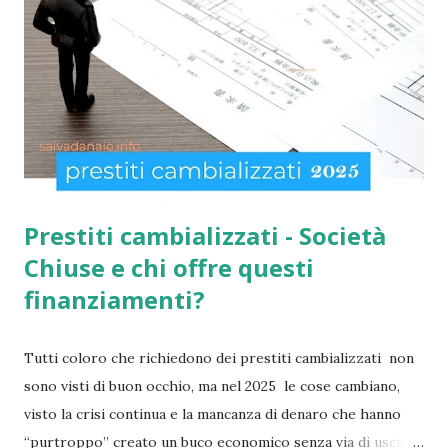
per la social card acquisti straordinaria ). Per chi non lo
sapesse, tutto è gestito e determinato in base alle norme
imposte con la nuova legge di aiuto e sostegno per le
famiglie italiane. Ricordo che le domande potranno essere
presentate da tutti i cittadini italiani, cittadini comunitari e
anche extracom...
Prestiti cambializzati - Società
Chiuse e chi offre questi
finanziamenti?
Tutti coloro che richiedono dei prestiti cambializzati non
sono visti di buon occhio, ma nel 2025 le cose cambiano,
visto la crisi continua e la mancanza di denaro che hanno
“purtroppo” creato un buco economico senza via di uscita