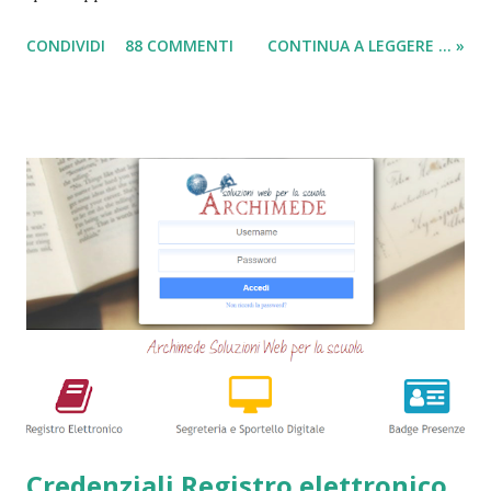
in questi anni. I prestiti cambializzati 2025 sono offerti
CONDIVIDI
88 COMMENTI
CONTINUA A LEGGERE ... »
ancora da varie compagnie in Italia. Nella seguente guida,
andrò ad elencarvi le migliori nove società che offrono
ancora i prestiti cambializzati . Ricordo che ora moltissime
agenzie, filiali e banche, stanno chiudendo i battenti ed
altrettante hanno deciso di non concedere più queste
tipologie di prestiti a cambiali. Comunque sia, ancora oggi
esiste qualche possibilità, (fortunatamente per molti
cittadini) di accedere a questi prodotti. Ecco perchè
abbiamo deciso di creare questa guida dettagliata. Nel
frattempo, se volete potete anche consultare le seguenti
guide => Come accedere a prestiti dopo essere stati
segnalati al Crif - Prest...
Credenziali Registro elettronico