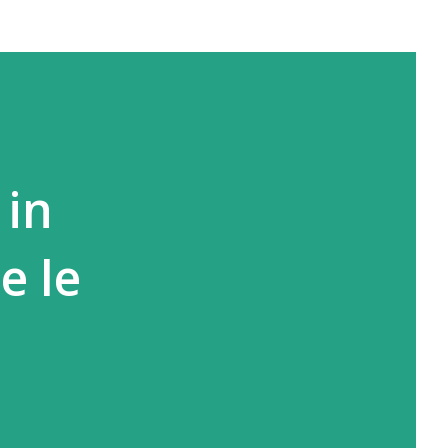
 in
e le