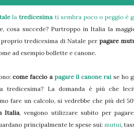
tale
la
tredicesima
ti sembra poco o peggio è g
re, cosa succede? Purtroppo in Italia la maggi
la proprio tredicesima di Natale per
pagare mutu
come ad esempio bollette e canone.
dono:
come faccio a
pagare il canone rai
se ho g
alla tredicesima? La domanda è più che leci
imo fare un calcolo, si vedrebbe che più del 5
 Italia
, vengono utilizzare subito per pagare
guardano principalmente le spese sui:
mutui
, tas