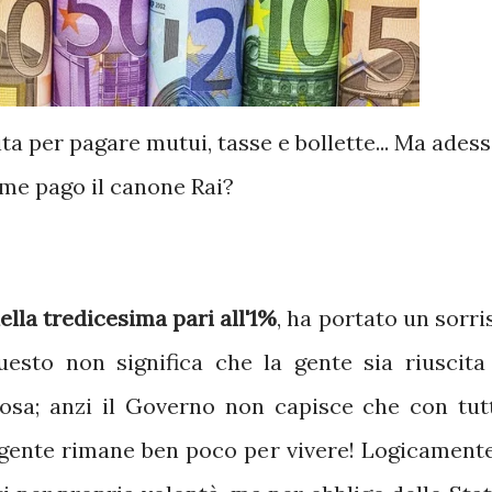
ta per pagare mutui, tasse e bollette... Ma ades
me pago il canone Rai?
lla tredicesima pari all'1%
, ha portato un sorri
 questo non significa che la gente sia riuscita
cosa; anzi il Governo non capisce che con tut
 gente rimane ben poco per vivere! Logicamente