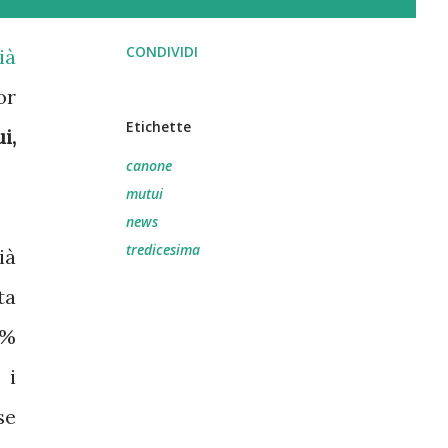
CONDIVIDI
ià
or
Etichette
i,
canone
mutui
news
tredicesima
ià
ta
0%
 i
se