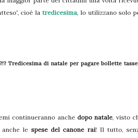
la maggior parte dei cittadini una volta ricevu
tteso", cioè la
tredicesima
, lo utilizzano solo p
?!? Tredicesima di natale per pagare bollette tasse
blemi continueranno anche
dopo natale
, visto c
o anche le
spese del canone rai
! Il tutto, sen