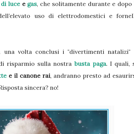
 di luce
e
gas
, che solitamente durante e dopo 
ll’elevato uso di elettrodomestici e fornell
 una volta conclusi i "divertimenti natalizi" 
i risparmio sulla nostra
busta paga
. I quali, 
tte
e il canone rai
, andranno presto ad esaurirs
Risposta sincera? no!