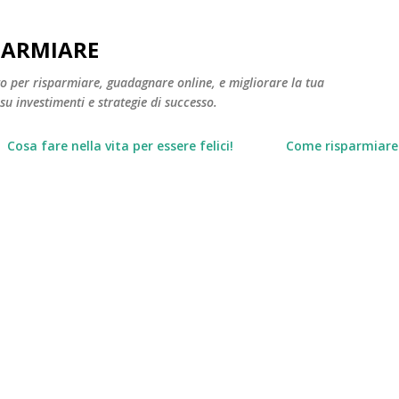
Passa ai contenuti principali
PARMIARE
to per risparmiare, guadagnare online, e migliorare la tua
 su investimenti e strategie di successo.
Cosa fare nella vita per essere felici!
Come risparmiare 