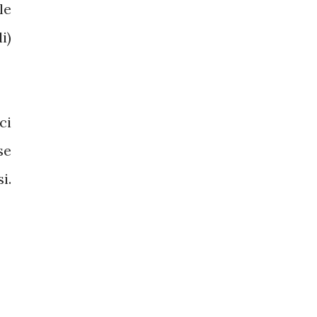
le
i)
ci
se
i.