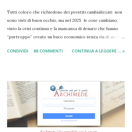
Tutti coloro che richiedono dei prestiti cambializzati non
sono visti di buon occhio, ma nel 2025 le cose cambiano,
visto la crisi continua e la mancanza di denaro che hanno
“purtroppo” creato un buco economico senza via di uscita
in questi anni. I prestiti cambializzati 2025 sono offerti
CONDIVIDI
88 COMMENTI
CONTINUA A LEGGERE ... »
ancora da varie compagnie in Italia. Nella seguente guida,
andrò ad elencarvi le migliori nove società che offrono
ancora i prestiti cambializzati . Ricordo che ora moltissime
agenzie, filiali e banche, stanno chiudendo i battenti ed
altrettante hanno deciso di non concedere più queste
tipologie di prestiti a cambiali. Comunque sia, ancora oggi
esiste qualche possibilità, (fortunatamente per molti
cittadini) di accedere a questi prodotti. Ecco perchè
abbiamo deciso di creare questa guida dettagliata. Nel
frattempo, se volete potete anche consultare le seguenti