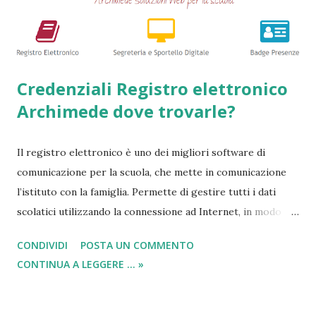
guide => Come accedere a prestiti dopo essere stati
segnalati al Crif - Prest...
Credenziali Registro elettronico
Archimede dove trovarle?
Il registro elettronico è uno dei migliori software di
comunicazione per la scuola, che mette in comunicazione
l’istituto con la famiglia. Permette di gestire tutti i dati
scolatici utilizzando la connessione ad Internet, in modo
semplice e veloce. Tutto questo avviene tenendo
CONDIVIDI
POSTA UN COMMENTO
monitorato qualsiasi tipo di svolgimento che avviene a
CONTINUA A LEGGERE ... »
scuola. In questa breve descrizione, dove tra poco
indicheremo come trovare username e password ed
accedere al registro elettronico , possiamo affermare che