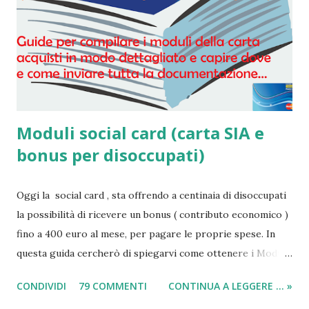
Moduli social card (carta SIA e
bonus per disoccupati)
Oggi la social card , sta offrendo a centinaia di disoccupati
la possibilità di ricevere un bonus ( contributo economico )
fino a 400 euro al mese, per pagare le proprie spese. In
questa guida cercherò di spiegarvi come ottenere i Moduli
social card (carta e bonus per disoccupati) e il modulo SIA
CONDIVIDI
79 COMMENTI
CONTINUA A LEGGERE ... »
(per il sussidio di 400 euro al mese per nucleo familiare),