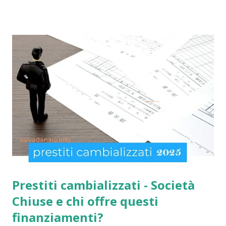
compilarli e ricevere il compenso direttamente sulla carta
acquisti! Il sussidio SIA è offerto a disoccupati , cittadini con
un reddito basso, mentre la Social Card è offerta ad anziani
con più di 65 anni d'età e minori fino a 3 anni di età. Infatti
come indicato per quest’ultimi è necessario fare domanda
per la social card acquisti straordinaria ). Per chi non lo
sapesse, tutto è gestito e determinato in base alle norme
imposte con la nuova legge di aiuto e sostegno per le
famiglie italiane. Ricordo che le domande potranno essere
presentate da tutti i cittadini italiani, cittadini comunitari e
anche extracom...
Prestiti cambializzati - Società
Chiuse e chi offre questi
finanziamenti?