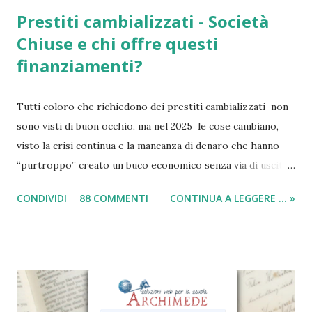
Prestiti cambializzati - Società
Chiuse e chi offre questi
finanziamenti?
Tutti coloro che richiedono dei prestiti cambializzati non
sono visti di buon occhio, ma nel 2025 le cose cambiano,
visto la crisi continua e la mancanza di denaro che hanno
“purtroppo” creato un buco economico senza via di uscita
in questi anni. I prestiti cambializzati 2025 sono offerti
CONDIVIDI
88 COMMENTI
CONTINUA A LEGGERE ... »
ancora da varie compagnie in Italia. Nella seguente guida,
andrò ad elencarvi le migliori nove società che offrono
ancora i prestiti cambializzati . Ricordo che ora moltissime
agenzie, filiali e banche, stanno chiudendo i battenti ed
altrettante hanno deciso di non concedere più queste
tipologie di prestiti a cambiali. Comunque sia, ancora oggi