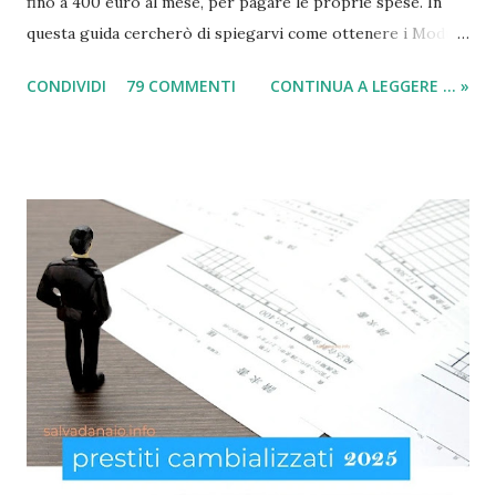
fino a 400 euro al mese, per pagare le proprie spese. In
questa guida cercherò di spiegarvi come ottenere i Moduli
social card (carta e bonus per disoccupati) e il modulo SIA
CONDIVIDI
79 COMMENTI
CONTINUA A LEGGERE ... »
(per il sussidio di 400 euro al mese per nucleo familiare),
compilarli e ricevere il compenso direttamente sulla carta
acquisti! Il sussidio SIA è offerto a disoccupati , cittadini con
un reddito basso, mentre la Social Card è offerta ad anziani
con più di 65 anni d'età e minori fino a 3 anni di età. Infatti
come indicato per quest’ultimi è necessario fare domanda
per la social card acquisti straordinaria ). Per chi non lo
sapesse, tutto è gestito e determinato in base alle norme
imposte con la nuova legge di aiuto e sostegno per le
famiglie italiane. Ricordo che le domande potranno essere
presentate da tutti i cittadini italiani, cittadini comunitari e
anche extracom...