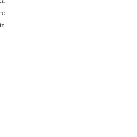
ta
re
in