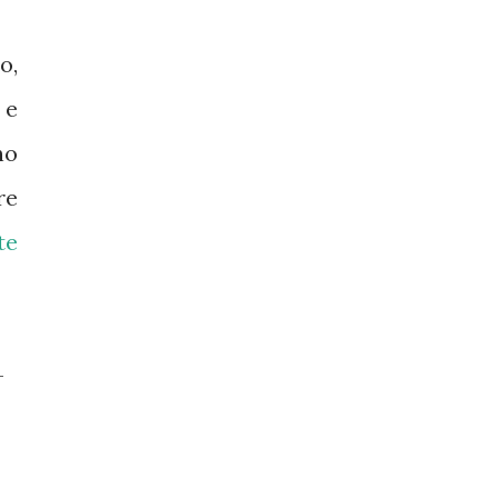
o,
 e
no
re
te
-