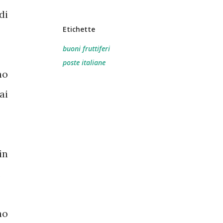
di
Etichette
buoni fruttiferi
poste italiane
no
ai
in
.
no