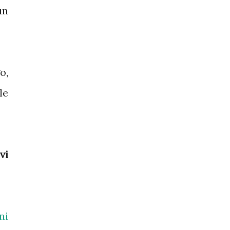
un
o,
le
vi
ni