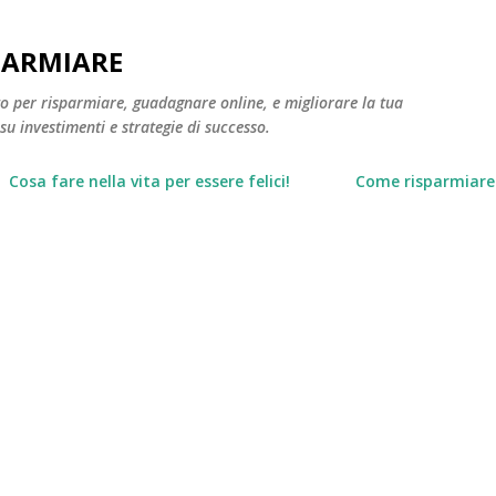
Passa ai contenuti principali
PARMIARE
to per risparmiare, guadagnare online, e migliorare la tua
 su investimenti e strategie di successo.
Cosa fare nella vita per essere felici!
Come risparmiare 