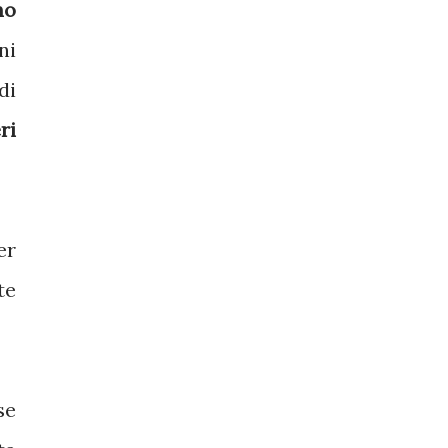
no
ni
di
ri
er
te
se