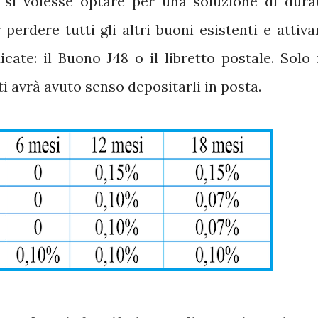
 si volesse optare per una soluzione di dura
 perdere tutti gli altri buoni esistenti e attiva
cate: il Buono J48 o il libretto postale. Solo 
i avrà avuto senso depositarli in posta.