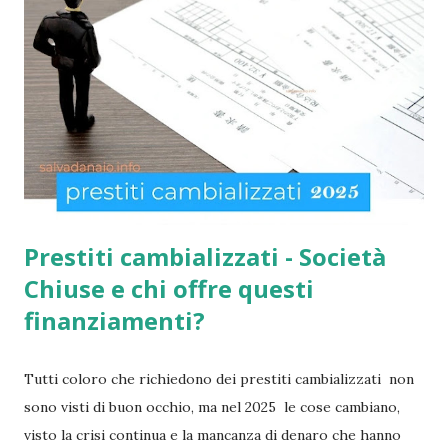
come indicato per quest’ultimi è necessario fare domanda
per la social card acquisti straordinaria ). Per chi non lo
sapesse, tutto è gestito e determinato in base alle norme
imposte con la nuova legge di aiuto e sostegno per le
famiglie italiane. Ricordo che le domande potranno essere
presentate da tutti i cittadini italiani, cittadini comunitari e
anche extracom...
Prestiti cambializzati - Società
Chiuse e chi offre questi
finanziamenti?
Tutti coloro che richiedono dei prestiti cambializzati non
sono visti di buon occhio, ma nel 2025 le cose cambiano,
visto la crisi continua e la mancanza di denaro che hanno