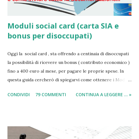
Moduli social card (carta SIA e
bonus per disoccupati)
Oggi la social card , sta offrendo a centinaia di disoccupati
la possibilità di ricevere un bonus ( contributo economico )
fino a 400 euro al mese, per pagare le proprie spese. In
questa guida cercherò di spiegarvi come ottenere i Moduli
social card (carta e bonus per disoccupati) e il modulo SIA
CONDIVIDI
79 COMMENTI
CONTINUA A LEGGERE ... »
(per il sussidio di 400 euro al mese per nucleo familiare),
compilarli e ricevere il compenso direttamente sulla carta
acquisti! Il sussidio SIA è offerto a disoccupati , cittadini con
un reddito basso, mentre la Social Card è offerta ad anziani
con più di 65 anni d'età e minori fino a 3 anni di età. Infatti