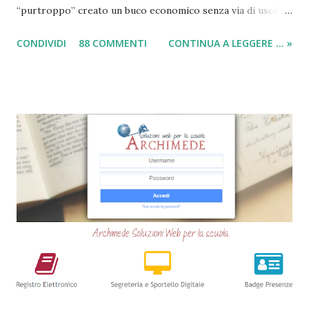
“purtroppo” creato un buco economico senza via di uscita
in questi anni. I prestiti cambializzati 2025 sono offerti
CONDIVIDI
88 COMMENTI
CONTINUA A LEGGERE ... »
ancora da varie compagnie in Italia. Nella seguente guida,
andrò ad elencarvi le migliori nove società che offrono
ancora i prestiti cambializzati . Ricordo che ora moltissime
agenzie, filiali e banche, stanno chiudendo i battenti ed
altrettante hanno deciso di non concedere più queste
tipologie di prestiti a cambiali. Comunque sia, ancora oggi
esiste qualche possibilità, (fortunatamente per molti
cittadini) di accedere a questi prodotti. Ecco perchè
abbiamo deciso di creare questa guida dettagliata. Nel
frattempo, se volete potete anche consultare le seguenti
guide => Come accedere a prestiti dopo essere stati
segnalati al Crif - Prest...