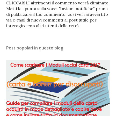
o
CLICCABILI altrimenti il commento verrà eliminato.
s
Metti la spunta sulla voce: "Inviami notifiche" prima
t
di pubblicare il tuo commento, così verrai avvertito
a
via e-mail di nuovi commenti al post (utile per
u
interagire con altri utenti della rete).
n
c
o
Post popolari in questo blog
m
m
e
n
t
o