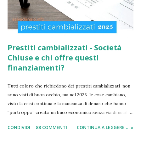
famiglie italiane. Ricordo che le domande potranno essere
presentate da tutti i cittadini italiani, cittadini comunitari e
anche extracom...
Prestiti cambializzati - Società
Chiuse e chi offre questi
finanziamenti?
Tutti coloro che richiedono dei prestiti cambializzati non
sono visti di buon occhio, ma nel 2025 le cose cambiano,
visto la crisi continua e la mancanza di denaro che hanno
“purtroppo” creato un buco economico senza via di uscita
in questi anni. I prestiti cambializzati 2025 sono offerti
CONDIVIDI
88 COMMENTI
CONTINUA A LEGGERE ... »
ancora da varie compagnie in Italia. Nella seguente guida,
andrò ad elencarvi le migliori nove società che offrono