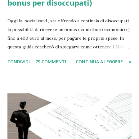
bonus per disoccupati)
Oggi la social card , sta offrendo a centinaia di disoccupati
la possibilità di ricevere un bonus ( contributo economico )
fino a 400 euro al mese, per pagare le proprie spese. In
questa guida cercherò di spiegarvi come ottenere i Moduli
social card (carta e bonus per disoccupati) e il modulo SIA
CONDIVIDI
79 COMMENTI
CONTINUA A LEGGERE ... »
(per il sussidio di 400 euro al mese per nucleo familiare),
compilarli e ricevere il compenso direttamente sulla carta
acquisti! Il sussidio SIA è offerto a disoccupati , cittadini con
un reddito basso, mentre la Social Card è offerta ad anziani
con più di 65 anni d'età e minori fino a 3 anni di età. Infatti
come indicato per quest’ultimi è necessario fare domanda
per la social card acquisti straordinaria ). Per chi non lo
sapesse, tutto è gestito e determinato in base alle norme
imposte con la nuova legge di aiuto e sostegno per le