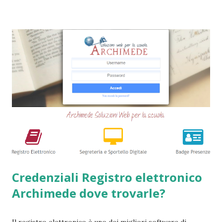
ancora i prestiti cambializzati . Ricordo che ora moltissime
agenzie, filiali e banche, stanno chiudendo i battenti ed
altrettante hanno deciso di non concedere più queste
tipologie di prestiti a cambiali. Comunque sia, ancora oggi
esiste qualche possibilità, (fortunatamente per molti
cittadini) di accedere a questi prodotti. Ecco perchè
abbiamo deciso di creare questa guida dettagliata. Nel
frattempo, se volete potete anche consultare le seguenti
guide => Come accedere a prestiti dopo essere stati
segnalati al Crif - Prest...
Credenziali Registro elettronico
Archimede dove trovarle?
Il registro elettronico è uno dei migliori software di