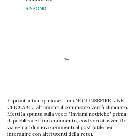
RISPONDI
P
Esprimi la tua opinione ... ma NON INSERIRE LINK
o
CLICCABILI altrimenti il commento verrà eliminato.
s
Metti la spunta sulla voce: "Inviami notifiche" prima
t
di pubblicare il tuo commento, così verrai avvertito
a
via e-mail di nuovi commenti al post (utile per
u
interagire con altri utenti della rete).