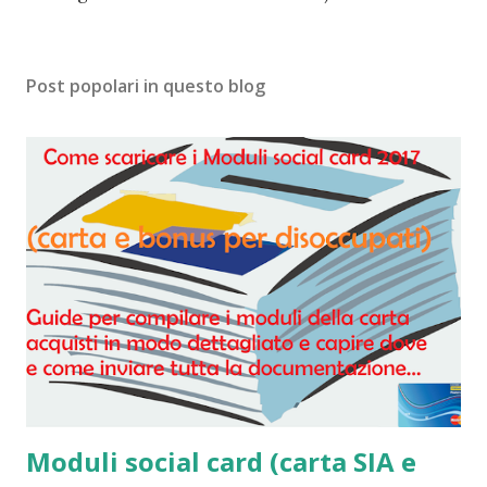
n
c
o
Post popolari in questo blog
m
m
e
n
t
o
Moduli social card (carta SIA e