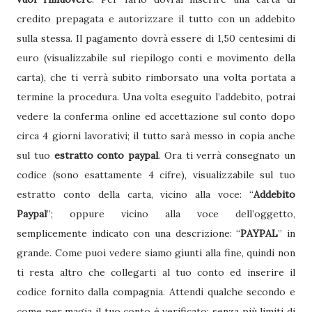
credito prepagata e autorizzare il tutto con un addebito
sulla stessa. Il pagamento dovrà essere di 1,50 centesimi di
euro (visualizzabile sul riepilogo conti e movimento della
carta), che ti verrà subito rimborsato una volta portata a
termine la procedura. Una volta eseguito l’addebito, potrai
vedere la conferma online ed accettazione sul conto dopo
circa 4 giorni lavorativi; il tutto sarà messo in copia anche
sul tuo
estratto conto paypal
. Ora ti verrà consegnato un
codice (sono esattamente 4 cifre), visualizzabile sul tuo
estratto conto della carta, vicino alla voce: “
Addebito
Paypal
”; oppure vicino alla voce dell’oggetto,
semplicemente indicato con una descrizione: “
PAYPAL
” in
grande. Come puoi vedere siamo giunti alla fine, quindi non
ti resta altro che collegarti al tuo conto ed inserire il
codice fornito dalla compagnia. Attendi qualche secondo e
come per magia il tuo conto è verificato; senza più limiti di