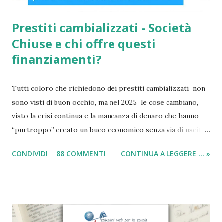
Prestiti cambializzati - Società
Chiuse e chi offre questi
finanziamenti?
Tutti coloro che richiedono dei prestiti cambializzati non
sono visti di buon occhio, ma nel 2025 le cose cambiano,
visto la crisi continua e la mancanza di denaro che hanno
“purtroppo” creato un buco economico senza via di uscita
in questi anni. I prestiti cambializzati 2025 sono offerti
CONDIVIDI
88 COMMENTI
CONTINUA A LEGGERE ... »
ancora da varie compagnie in Italia. Nella seguente guida,
andrò ad elencarvi le migliori nove società che offrono
ancora i prestiti cambializzati . Ricordo che ora moltissime
agenzie, filiali e banche, stanno chiudendo i battenti ed
altrettante hanno deciso di non concedere più queste