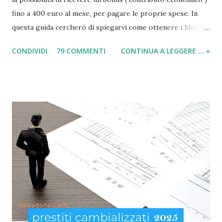
fino a 400 euro al mese, per pagare le proprie spese. In
questa guida cercherò di spiegarvi come ottenere i Moduli
social card (carta e bonus per disoccupati) e il modulo SIA
CONDIVIDI
79 COMMENTI
CONTINUA A LEGGERE ... »
(per il sussidio di 400 euro al mese per nucleo familiare),
compilarli e ricevere il compenso direttamente sulla carta
acquisti! Il sussidio SIA è offerto a disoccupati , cittadini con
un reddito basso, mentre la Social Card è offerta ad anziani
con più di 65 anni d'età e minori fino a 3 anni di età. Infatti
come indicato per quest’ultimi è necessario fare domanda
per la social card acquisti straordinaria ). Per chi non lo
sapesse, tutto è gestito e determinato in base alle norme
imposte con la nuova legge di aiuto e sostegno per le
famiglie italiane. Ricordo che le domande potranno essere
presentate da tutti i cittadini italiani, cittadini comunitari e
anche extracom...