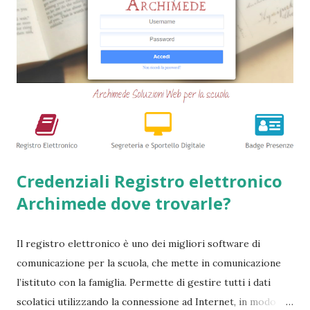
tipologie di prestiti a cambiali. Comunque sia, ancora oggi
esiste qualche possibilità, (fortunatamente per molti
cittadini) di accedere a questi prodotti. Ecco perchè
abbiamo deciso di creare questa guida dettagliata. Nel
frattempo, se volete potete anche consultare le seguenti
guide => Come accedere a prestiti dopo essere stati
segnalati al Crif - Prest...
Credenziali Registro elettronico
Archimede dove trovarle?
Il registro elettronico è uno dei migliori software di
comunicazione per la scuola, che mette in comunicazione
l’istituto con la famiglia. Permette di gestire tutti i dati
scolatici utilizzando la connessione ad Internet, in modo