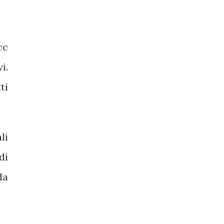
cc
i.
ti
li
di
da