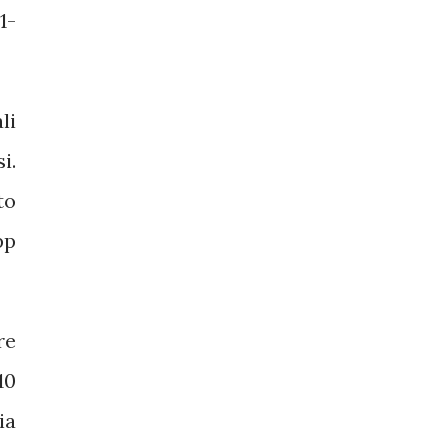
1-
li
i.
to
pp
re
10
ia