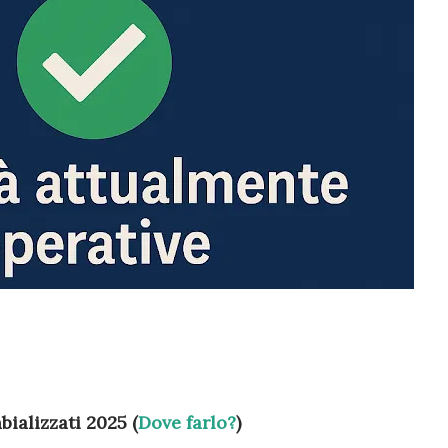
ializzati 2025 (
Dove farlo?
)