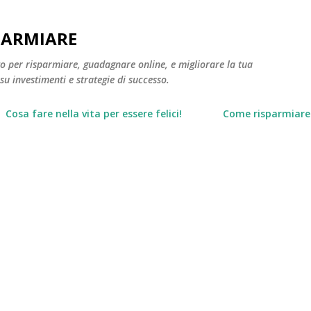
Passa ai contenuti principali
PARMIARE
to per risparmiare, guadagnare online, e migliorare la tua
 su investimenti e strategie di successo.
Cosa fare nella vita per essere felici!
Come risparmiare 