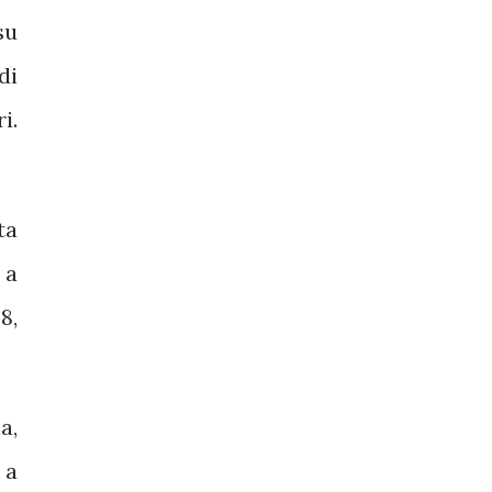
su
di
i.
ta
 a
8,
a,
 a