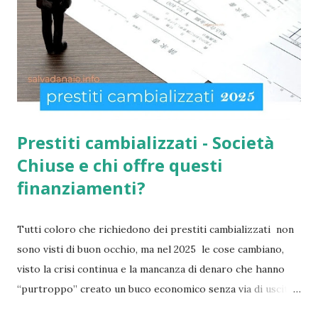
sapesse, tutto è gestito e determinato in base alle norme
imposte con la nuova legge di aiuto e sostegno per le
famiglie italiane. Ricordo che le domande potranno essere
presentate da tutti i cittadini italiani, cittadini comunitari e
anche extracom...
Prestiti cambializzati - Società
Chiuse e chi offre questi
finanziamenti?
Tutti coloro che richiedono dei prestiti cambializzati non
sono visti di buon occhio, ma nel 2025 le cose cambiano,
visto la crisi continua e la mancanza di denaro che hanno
“purtroppo” creato un buco economico senza via di uscita
in questi anni. I prestiti cambializzati 2025 sono offerti