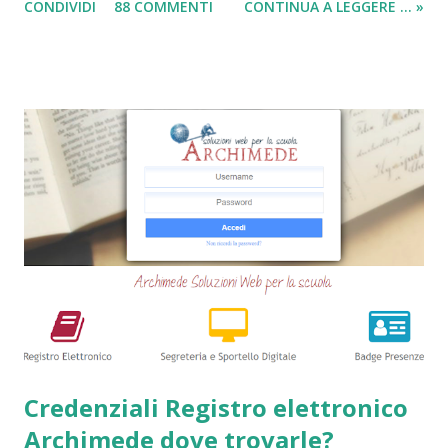
CONDIVIDI
88 COMMENTI
CONTINUA A LEGGERE ... »
ancora da varie compagnie in Italia. Nella seguente guida,
andrò ad elencarvi le migliori nove società che offrono
ancora i prestiti cambializzati . Ricordo che ora moltissime
agenzie, filiali e banche, stanno chiudendo i battenti ed
altrettante hanno deciso di non concedere più queste
tipologie di prestiti a cambiali. Comunque sia, ancora oggi
esiste qualche possibilità, (fortunatamente per molti
cittadini) di accedere a questi prodotti. Ecco perchè
abbiamo deciso di creare questa guida dettagliata. Nel
frattempo, se volete potete anche consultare le seguenti
guide => Come accedere a prestiti dopo essere stati
segnalati al Crif - Prest...
Credenziali Registro elettronico
Archimede dove trovarle?