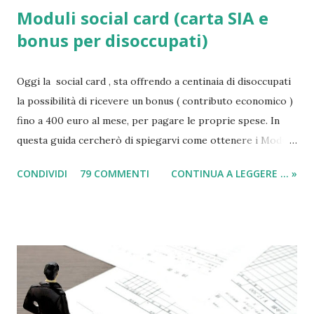
Moduli social card (carta SIA e
bonus per disoccupati)
Oggi la social card , sta offrendo a centinaia di disoccupati
la possibilità di ricevere un bonus ( contributo economico )
fino a 400 euro al mese, per pagare le proprie spese. In
questa guida cercherò di spiegarvi come ottenere i Moduli
social card (carta e bonus per disoccupati) e il modulo SIA
CONDIVIDI
79 COMMENTI
CONTINUA A LEGGERE ... »
(per il sussidio di 400 euro al mese per nucleo familiare),
compilarli e ricevere il compenso direttamente sulla carta
acquisti! Il sussidio SIA è offerto a disoccupati , cittadini con
un reddito basso, mentre la Social Card è offerta ad anziani
con più di 65 anni d'età e minori fino a 3 anni di età. Infatti
come indicato per quest’ultimi è necessario fare domanda
per la social card acquisti straordinaria ). Per chi non lo