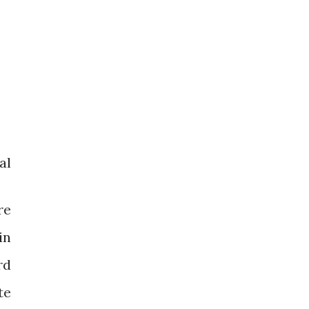
al
re
in
rd
te