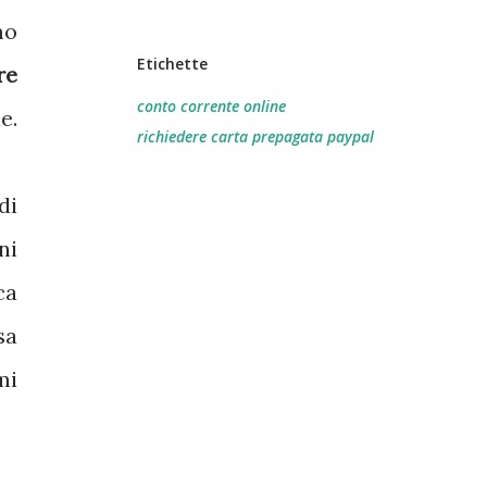
mo
Etichette
re
conto corrente online
e.
richiedere carta prepagata paypal
di
ni
ca
sa
mi