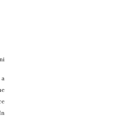
ni
 a
me
ce
In