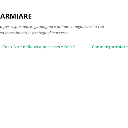
Passa ai contenuti principali
PARMIARE
to per risparmiare, guadagnare online, e migliorare la tua
 su investimenti e strategie di successo.
Cosa fare nella vita per essere felici!
Come risparmiare 