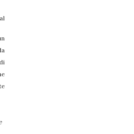
al
un
da
di
he
te