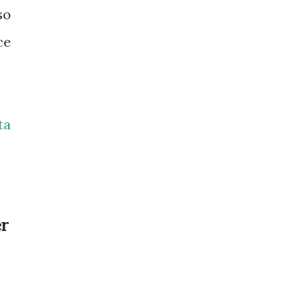
so
ce
.
ta
er