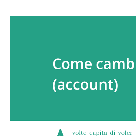
Come cambi
(account)
volte capita di voler