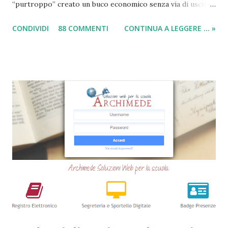
“purtroppo” creato un buco economico senza via di uscita
in questi anni. I prestiti cambializzati 2025 sono offerti
CONDIVIDI
88 COMMENTI
CONTINUA A LEGGERE ... »
ancora da varie compagnie in Italia. Nella seguente guida,
andrò ad elencarvi le migliori nove società che offrono
ancora i prestiti cambializzati . Ricordo che ora moltissime
agenzie, filiali e banche, stanno chiudendo i battenti ed
altrettante hanno deciso di non concedere più queste
tipologie di prestiti a cambiali. Comunque sia, ancora oggi
esiste qualche possibilità, (fortunatamente per molti
cittadini) di accedere a questi prodotti. Ecco perchè
abbiamo deciso di creare questa guida dettagliata. Nel
frattempo, se volete potete anche consultare le seguenti
guide => Come accedere a prestiti dopo essere stati
segnalati al Crif - Prest...