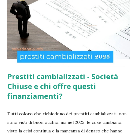
per la social card acquisti straordinaria ). Per chi non lo
sapesse, tutto è gestito e determinato in base alle norme
imposte con la nuova legge di aiuto e sostegno per le
famiglie italiane. Ricordo che le domande potranno essere
presentate da tutti i cittadini italiani, cittadini comunitari e
anche extracom...
Prestiti cambializzati - Società
Chiuse e chi offre questi
finanziamenti?
Tutti coloro che richiedono dei prestiti cambializzati non
sono visti di buon occhio, ma nel 2025 le cose cambiano,
visto la crisi continua e la mancanza di denaro che hanno