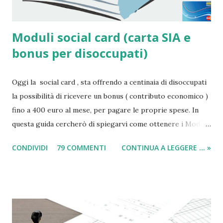
Moduli social card (carta SIA e
bonus per disoccupati)
Oggi la social card , sta offrendo a centinaia di disoccupati
la possibilità di ricevere un bonus ( contributo economico )
fino a 400 euro al mese, per pagare le proprie spese. In
questa guida cercherò di spiegarvi come ottenere i Moduli
social card (carta e bonus per disoccupati) e il modulo SIA
CONDIVIDI
79 COMMENTI
CONTINUA A LEGGERE ... »
(per il sussidio di 400 euro al mese per nucleo familiare),
compilarli e ricevere il compenso direttamente sulla carta
acquisti! Il sussidio SIA è offerto a disoccupati , cittadini con
un reddito basso, mentre la Social Card è offerta ad anziani
con più di 65 anni d'età e minori fino a 3 anni di età. Infatti
come indicato per quest’ultimi è necessario fare domanda