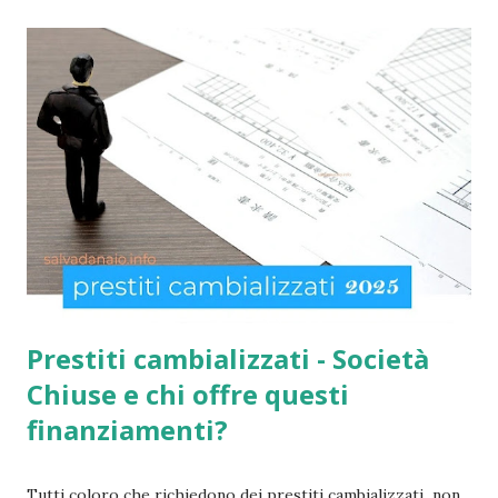
un reddito basso, mentre la Social Card è offerta ad anziani
con più di 65 anni d'età e minori fino a 3 anni di età. Infatti
come indicato per quest’ultimi è necessario fare domanda
per la social card acquisti straordinaria ). Per chi non lo
sapesse, tutto è gestito e determinato in base alle norme
imposte con la nuova legge di aiuto e sostegno per le
famiglie italiane. Ricordo che le domande potranno essere
presentate da tutti i cittadini italiani, cittadini comunitari e
anche extracom...
Prestiti cambializzati - Società
Chiuse e chi offre questi
finanziamenti?
Tutti coloro che richiedono dei prestiti cambializzati non