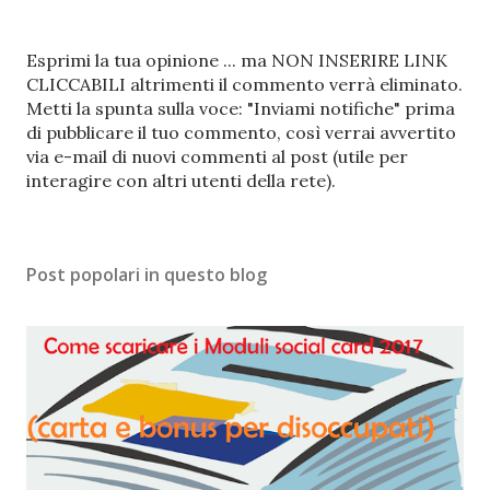
P
Esprimi la tua opinione ... ma NON INSERIRE LINK
o
CLICCABILI altrimenti il commento verrà eliminato.
s
Metti la spunta sulla voce: "Inviami notifiche" prima
t
di pubblicare il tuo commento, così verrai avvertito
a
via e-mail di nuovi commenti al post (utile per
u
interagire con altri utenti della rete).
n
c
o
Post popolari in questo blog
m
m
e
n
t
o