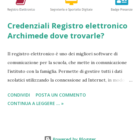
Credenziali Registro elettronico
Archimede dove trovarle?
Il registro elettronico è uno dei migliori software di
comunicazione per la scuola, che mette in comunicazione
l’istituto con la famiglia. Permette di gestire tutti i dati
scolatici utilizzando la connessione ad Internet, in modo
semplice e veloce. Tutto questo avviene tenendo
CONDIVIDI
POSTA UN COMMENTO
monitorato qualsiasi tipo di svolgimento che avviene a
CONTINUA A LEGGERE ... »
scuola. In questa breve descrizione, dove tra poco
indicheremo come trovare username e password ed
accedere al registro elettronico , possiamo affermare che
Archimede ad oggi è il più richiesto ed apprezzato
Powered by Blogger