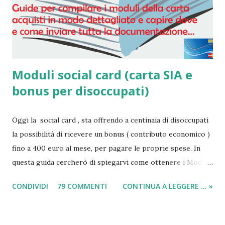
Moduli social card (carta SIA e
bonus per disoccupati)
Oggi la social card , sta offrendo a centinaia di disoccupati
la possibilità di ricevere un bonus ( contributo economico )
fino a 400 euro al mese, per pagare le proprie spese. In
questa guida cercherò di spiegarvi come ottenere i Moduli
social card (carta e bonus per disoccupati) e il modulo SIA
CONDIVIDI
79 COMMENTI
CONTINUA A LEGGERE ... »
(per il sussidio di 400 euro al mese per nucleo familiare),
compilarli e ricevere il compenso direttamente sulla carta
acquisti! Il sussidio SIA è offerto a disoccupati , cittadini con