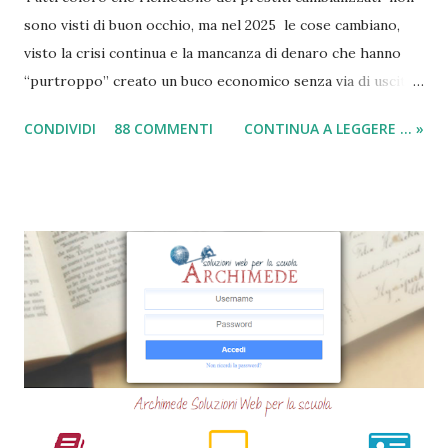
sono visti di buon occhio, ma nel 2025 le cose cambiano,
visto la crisi continua e la mancanza di denaro che hanno
“purtroppo” creato un buco economico senza via di uscita
in questi anni. I prestiti cambializzati 2025 sono offerti
CONDIVIDI
88 COMMENTI
CONTINUA A LEGGERE ... »
ancora da varie compagnie in Italia. Nella seguente guida,
andrò ad elencarvi le migliori nove società che offrono
ancora i prestiti cambializzati . Ricordo che ora moltissime
agenzie, filiali e banche, stanno chiudendo i battenti ed
altrettante hanno deciso di non concedere più queste
tipologie di prestiti a cambiali. Comunque sia, ancora oggi
esiste qualche possibilità, (fortunatamente per molti
cittadini) di accedere a questi prodotti. Ecco perchè
abbiamo deciso di creare questa guida dettagliata. Nel
frattempo, se volete potete anche consultare le seguenti
guide => Come accedere a prestiti dopo essere stati
segnalati al Crif - Prest...