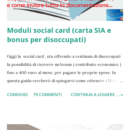
Moduli social card (carta SIA e
bonus per disoccupati)
Oggi la social card , sta offrendo a centinaia di disoccupati
la possibilità di ricevere un bonus ( contributo economico )
fino a 400 euro al mese, per pagare le proprie spese. In
questa guida cercherò di spiegarvi come ottenere i Moduli
social card (carta e bonus per disoccupati) e il modulo SIA
CONDIVIDI
79 COMMENTI
CONTINUA A LEGGERE ... »
(per il sussidio di 400 euro al mese per nucleo familiare),
compilarli e ricevere il compenso direttamente sulla carta
acquisti! Il sussidio SIA è offerto a disoccupati , cittadini con
un reddito basso, mentre la Social Card è offerta ad anziani
con più di 65 anni d'età e minori fino a 3 anni di età. Infatti