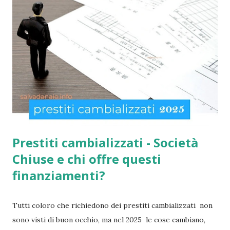
come indicato per quest’ultimi è necessario fare domanda
per la social card acquisti straordinaria ). Per chi non lo
sapesse, tutto è gestito e determinato in base alle norme
imposte con la nuova legge di aiuto e sostegno per le
famiglie italiane. Ricordo che le domande potranno essere
presentate da tutti i cittadini italiani, cittadini comunitari e
anche extracom...
Prestiti cambializzati - Società
Chiuse e chi offre questi
finanziamenti?
Tutti coloro che richiedono dei prestiti cambializzati non
sono visti di buon occhio, ma nel 2025 le cose cambiano,