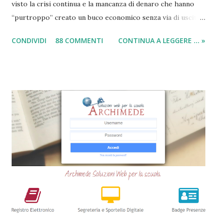
visto la crisi continua e la mancanza di denaro che hanno
“purtroppo” creato un buco economico senza via di uscita
in questi anni. I prestiti cambializzati 2025 sono offerti
CONDIVIDI
88 COMMENTI
CONTINUA A LEGGERE ... »
ancora da varie compagnie in Italia. Nella seguente guida,
andrò ad elencarvi le migliori nove società che offrono
ancora i prestiti cambializzati . Ricordo che ora moltissime
agenzie, filiali e banche, stanno chiudendo i battenti ed
altrettante hanno deciso di non concedere più queste
tipologie di prestiti a cambiali. Comunque sia, ancora oggi
esiste qualche possibilità, (fortunatamente per molti
cittadini) di accedere a questi prodotti. Ecco perchè
abbiamo deciso di creare questa guida dettagliata. Nel
frattempo, se volete potete anche consultare le seguenti
guide => Come accedere a prestiti dopo essere stati
segnalati al Crif - Prest...