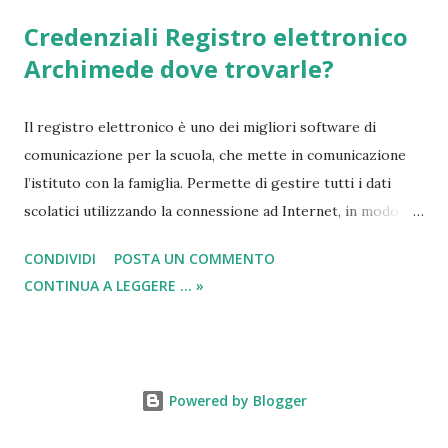
Credenziali Registro elettronico
Archimede dove trovarle?
Il registro elettronico è uno dei migliori software di
comunicazione per la scuola, che mette in comunicazione
l’istituto con la famiglia. Permette di gestire tutti i dati
scolatici utilizzando la connessione ad Internet, in modo
semplice e veloce. Tutto questo avviene tenendo
CONDIVIDI
POSTA UN COMMENTO
monitorato qualsiasi tipo di svolgimento che avviene a
CONTINUA A LEGGERE ... »
scuola. In questa breve descrizione, dove tra poco
indicheremo come trovare username e password ed
accedere al registro elettronico , possiamo affermare che
Archimede ad oggi è il più richiesto ed apprezzato
Powered by Blogger
strumento scolastico presente sul mercato, in quanto
consente di: