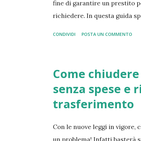
fine di garantire un prestito 
Premium” è consente di aiutar
richiedere. In questa guida s
richiedendo un prestito tra p
CONDIVIDI
POSTA UN COMMENTO
ente online esterno. Il sito in
pagina: “ Prestiti tra privati
come funziona la richiesta di 
Come chiudere 
erogato), il quale offre presti
senza spese e r
interesse migliori, rispetto a
trasferimento
considerazione che i prestiti 
4,40% e un Taeg del 5,52% e p
Con le nuove leggi in vigore, 
dipendenti e pensionati; bis
un problema! Infatti basterà 