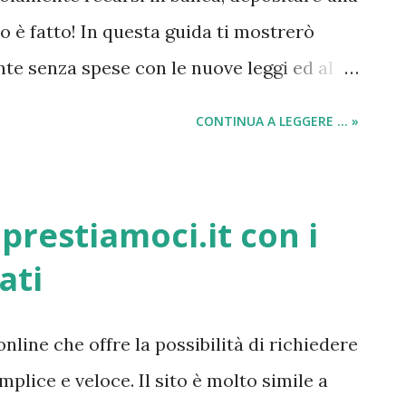
ti online, il che significa: niente spese,
o è fatto! In questa guida ti mostrerò
te senza spese con le nuove leggi ed al
erimento del c/c presso una nuova banca,
CONTINUA A LEGGERE ... »
i. Ricordo che con le nuove leggi in corso,
ere la data di chiusura del conto corrente ,
scelta di richiedere anche il trasferimento
restiamoci.it con i
 la gestione della pensione e il
ati
asa presso un'altra banca a costo zero !
udere il conto corrente è e sarà un gioco
online che offre la possibilità di richiedere
ome aprire un conto corrente senza
mplice e veloce. Il sito è molto simile a
lle migliori offerte sui conti correnti