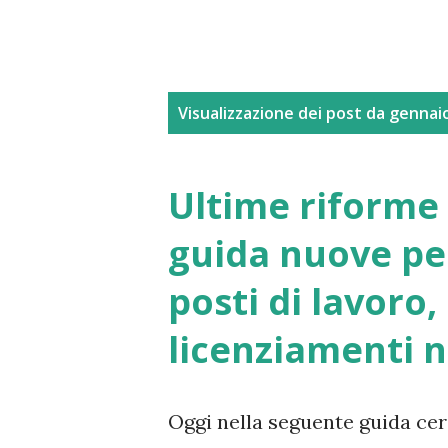
P
Visualizzazione dei post da gennai
o
s
Ultime riforme 
t
guida nuove pen
posti di lavoro,
licenziamenti n
Oggi nella seguente guida cer