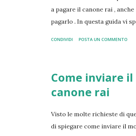
di lavoro disponibili per le ce
a pagare il canone rai , anche
docenti italiani 10.000 posti di
pagarlo . In questa guida vi s
pagamento del canone rai e in
CONDIVIDI
POSTA UN COMMENTO
l'abbonamento Rai . Per chi n
per il pagamento del canone rai
possibilità ed estrema libert
Come inviare il
del televisore . Il tutto lo si
canone rai
raccomandata (andata e ritorno)
chiederà di bloccare il segnale
Visto le molte richieste di que
pagamento.
di spiegare come inviare il m