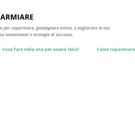
Passa ai contenuti principali
PARMIARE
to per risparmiare, guadagnare online, e migliorare la tua
 su investimenti e strategie di successo.
Cosa fare nella vita per essere felici!
Come risparmiare 