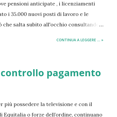
ove pensioni anticipate , i licenziamenti
o i 35.000 nuovi posti di lavoro e le
iò che salta subito all'occhio consultando
 saranno sicuramente le parole: 35.000
CONTINUA A LEGGERE ... »
questo punto è davvero ciò che
ando. Non parlo solo di docenti che
 proprio posto di lavoro ad altri
l controllo pagamento
ie riforme e ricerche riguardanti i nuovi
anto riguarda gli istituti scolatici, i
 tutti i pensionati che firmeranno per la
r più possedere la televisione e con il
ti presentati sono i seguenti: 20.000 posti
di Equitalia o forze dell’ordine, continuano