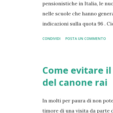
pensionistiche in Italia, le nu
nelle scuole che hanno generat
indicazioni sulla quota 96 . C
il titolo della seguente guida
CONDIVIDI
POSTA UN COMMENTO
nuovi posti di lavoro ; ecco 
ultimamente la gente sta cerc
andando in pensione cedono il
Come evitare i
professori, ma di vere e propr
del canone rai
posti di lavoro in Italia. Per qu
personali amministrativi Ata e
In molti per paura di non pote
cessione del loro lavoro ; i da
timore di una visita da parte 