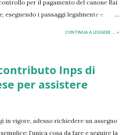
 controllo per il pagamento del canone Rai
ne, eseguendo i passaggi legalmente e
o già spiegato nei precedenti articoli,
CONTINUA A LEGGERE ... »
 rai non è difficile, lo si può fare
lettera di raccomandazione alla Rai ,
il suggellamento . Questo invio del
ontributo Inps di
iare il segnale rai dalla vostra
se per assistere
sso del televisore ed evitare l’ingresso in
di polizia.
gi in vigore, adesso richiedere un assegno
emplice; l’unica cosa da fare e seguire la