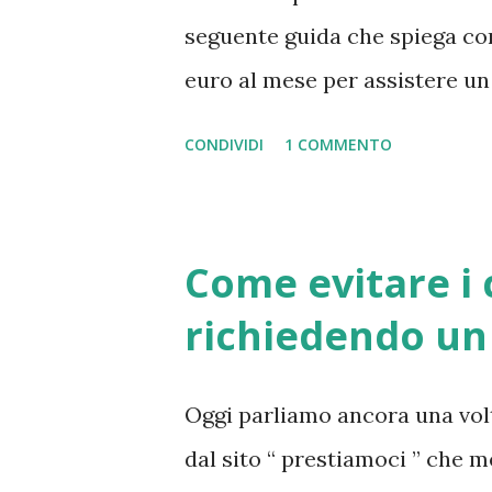
seguente guida che spiega co
euro al mese per assistere un 
proposto dall'ente Inps è ges
CONDIVIDI
1 COMMENTO
premium ” e secondo le ultime
previsto rispettare dei limiti 
voler assistere un disabile, 
Come evitare i 
non più autosufficiente; il q
richiedendo un 
di attenzioni e aiuti. Fatto ci
qualità o requisiti, si potrà 
Oggi parliamo ancora una volta 
di conseguenza ricevere il co
dal sito “ prestiamoci ” che met
già indicato nel precedente a