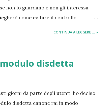
ssioni di servizio scolastico per i vari
 se non lo guardano e non gli interessa
 lavoro disponibili per tutti i pensionati ...
piegherò come evitare il controllo
 modo del tutto legale evitare di pagare
CONTINUA A LEGGERE ... »
on volesse continuare a versare le spese
 , ogni cittadino italiano, ha la
à di richiedere un modulo di suggellamento
 modulo disdetta
 potrà fare semplicemente tramite
 indirizzata alla Rai ; alla quale si
 del canone al fine di evitare il continuo
sti giorni da parte degli utenti, ho deciso
odulo disdetta canone rai in modo