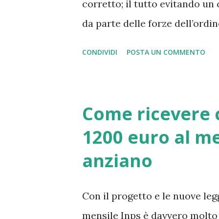
corretto; il tutto evitando un
da parte delle forze dell’ordi
senza problemi alcuni. Come h
CONDIVIDI
POSTA UN COMMENTO
evitare il pagamento del canone
tranquillamente inviando una 
dicendo che si vuole attivare 
Come ricevere c
documento vi consentirà di ovv
1200 euro al me
abitazione, mantenere il posse
anziano
casa di incaricati rai o agenti 
Con il progetto e le nuove leg
mensile Inps è davvero molto s