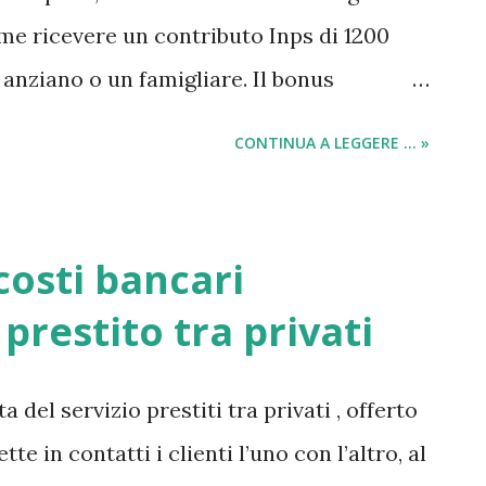
me ricevere un contributo Inps di 1200
anziano o un famigliare. Il bonus
tito tramite il progetto “ Home care
CONTINUA A LEGGERE ... »
 leggi, per riceverlo, non è neanche
di reddito . L’unica cosa da fare è quella di
anziano o membro della propria famiglia
costi bancari
uale “appunto” necessita quotidianamente
prestito tra privati
ò e siete realmente in possesso delle giuste
subito presentare la domanda all'ente Inps e
del servizio prestiti tra privati , offerto
ntributo di 1.200 euro al mese . Come ho
te in contatti i clienti l’uno con l’altro, al
rticolo, il progetto si chiama: “Home Care