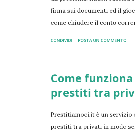
completamente gestiti ed eroga
firma sui documenti ed il gioc
niente c...
come chiudere il conto corren
contempo richiedere il trasf
CONDIVIDI
POSTA UN COMMENTO
senza costi aggiuntivi o penal
sarà il cliente stesso a decid
con l'aggiunta possibilità di 
Come funziona p
dei versamenti, dei pagamenti,
prestiti tra priv
pagamento della bolletta di c
Quindi possiamo dire che, chi
Prestitiamoci.it è un servizio 
da ragazzi! Leggi anche => C
prestiti tra privati in modo se
imposta di bollo - Elenco de