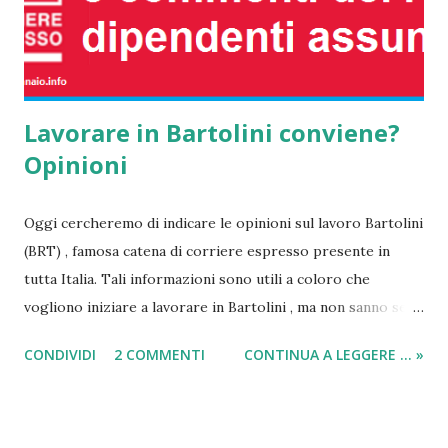
come se fosse un conto corrente portatile, proprio perch...
Lavorare in Bartolini conviene?
Opinioni
Oggi cercheremo di indicare le opinioni sul lavoro Bartolini
(BRT) , famosa catena di corriere espresso presente in
tutta Italia. Tali informazioni sono utili a coloro che
vogliono iniziare a lavorare in Bartolini , ma non sanno se
conviene farlo o meno; ecco perché cercherò di indicare
CONDIVIDI
2 COMMENTI
CONTINUA A LEGGERE ... »
tutte le opinioni, i commenti e i consigli migliori offerti da
persone che già lavorano per Bartolini Italia o hanno
lavorato in passato per questa grande azienda. Come ben
sappiamo la BRT Bartolini corriere espresso è una delle