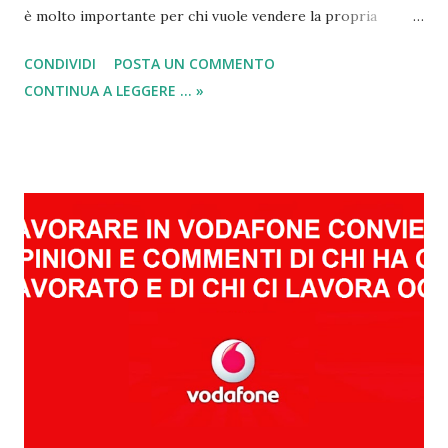
è molto importante per chi vuole vendere la propria
abitazione , visto che offre al cliente interessato delle
CONDIVIDI
POSTA UN COMMENTO
veloci specifiche tecniche dell’immobile in vendita. Proprio
CONTINUA A LEGGERE ... »
per questo, anche se attualmente ci troviamo in un era
avanzata dove comanda internet, è sempre importante
proporre al pubblico anche una pubblicità cartacea. Come
ben sappiamo al giorno d’oggi la fonte migliore per farsi
pubblicità è senza ombra di dubbio internet. Infatti, nella
maggior parte dei casi, se si vuole vendere o comprare
qualcosa ci si affida sempre al web. Anche quando si cerca
una casa da comprare si utilizzano i portali web, che vanno
da quelli delle aste, fino a quelli delle agenzie immobiliari.
Però, come qualsiasi cosa al mondo, se prima di acquistarla
non la si vede con i propri occhi, non se ne fa niente! Ecco
perché ...