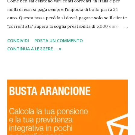
Come ben sai esistono vari conti correnti in Italia e per
molti di essi si paga sempre l'imposta di bollo pari a 34
euro. Questa tassa però la si dovrà pagare solo se il cliente
"correntista" supera la soglia prestabilita di 5.000 euro
depositati sul conto corrente . Invece nel caso, il vostro
CONDIVIDI
POSTA UN COMMENTO
conto dovesse rimane più basso, e quindi sotto ai
CONTINUA A LEGGERE ... »
cinquemila (anche 4.999 euro vanno bene), non dovrete
pagare niente alla banca. Comunque sia, oggi noi
Salvadanaio.info abbiamo deciso di indicarvi i migliori conti
correnti senza canone di tipo classico, visto che nei
precedenti post abbiamo dedicato molto tempo a capire le
differenze e le migliori offerte per i conti correnti online.
Esse se siete interessati potete trovarle al seguente link:
Elenco dei 3 migliori conti correnti online in Italia senza
spese . Ma come si fa a scegliere il migliore conto corrente
? Scopriamolo con questa guida completa...