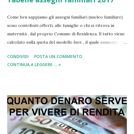
Come ben sappiamo gli assegni familiari (nucleo familiare)
sono contributi offerti, alle famiglie o chi si ritrova in
maternità , dal proprio Comune di Residenza. Il tutto viene
calcolato sulla quota del modello Isee , il quale consente
allo Stato di capire le soglie economiche reddituali dei
CONDIVIDI
POSTA UN COMMENTO
cittadini. In questo modo lo Stato percepisce delle
CONTINUA A LEGGERE ... »
informazioni in merito alla nostra ricchezza annua ed al
contempo consente loro di capire chi può usufruire del
bonus assegni nucleo familiari e chi invece non ha i requisiti
minimi per effettuare la richiesta. Però visto che di anno in
anno le regole e le soglie cambiano, subendo modifiche; è
giusto sapere che anche quest’anno sono stati previsti dei
cambiamenti nelle tabelle degli assegni . Tali dati potete
trovarli al seguente link: “ Tabelle aggiornate 2016/2017 ”.