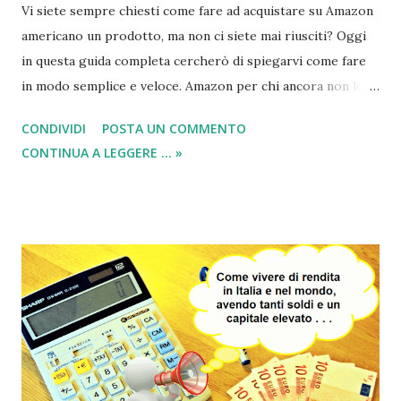
Vi siete sempre chiesti come fare ad acquistare su Amazon
americano un prodotto, ma non ci siete mai riusciti? Oggi
in questa guida completa cercherò di spiegarvi come fare
in modo semplice e veloce. Amazon per chi ancora non lo
conoscesse è un grandissimo shopping center virtuale che
CONDIVIDI
POSTA UN COMMENTO
ospita al suo interno migliaia e migliaia di prodotti. Dentro
CONTINUA A LEGGERE ... »
questo negozio online è possibile trovare qualsiasi cosa ci
venga in mente; infatti l’infinità di prodotti disponibili è
davvero senza eguali. Amazon viene utilizzato dalla gente
per fare regali, compere quotidiane e anche per far sì che
chi cerchi un prodotto introvabile lo riesca ugualmente ad
avare! Quindi cominciamo a visitare il portale di:
Amazon.com per farci un idea di come sia il sito. Una volta
capito cosa c’è in vendita, com'è strutturato il portale,
come si acquista e quale tipo di carte di credito vengono
accettate; sarà possibile registrarsi e creare il proprio