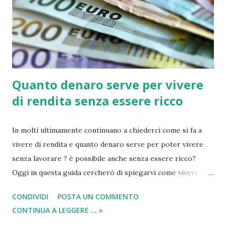
Quanto denaro serve per vivere
di rendita senza essere ricco
In molti ultimamente continuano a chiederci come si fa a
vivere di rendita e quanto denaro serve per poter vivere
senza lavorare ? è possibile anche senza essere ricco?
Oggi in questa guida cercherò di spiegarvi come vivere di
rendita e se è possibile farlo senza avere elevate quantità di
CONDIVIDI
POSTA UN COMMENTO
capitali da parte. I concetti che bisogna approfondire sono
CONTINUA A LEGGERE ... »
tanti e visto che sarebbe quasi impossibile descriverli tutti,