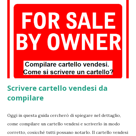
contengono il codice Pin Inps per entrare sul sito
dell’Istituto di previdenza Sociale Nazionale in Italia. A
quanto pare la busta arancione ha origini Svedesi e quindi
non siamo sicuri al 100% che anche nel nostro paese la
suddetta lettera possa arrivare con lo stesso colore;
comunque sia di una cosa siamo certi! La busta è in arrivo ,
non si sa una data precisa, ma secondo l’Inps , il tutto
arriverà a domicilio già dai primi di autunno. Secondo i
calcoli d...
Scrivere cartello vendesi da
compilare
Oggi in questa guida cercherò di spiegare nel dettaglio,
come compilare un cartello vendesi e scriverlo in modo
corretto, cosicché tutti possano notarlo. Il cartello vendesi