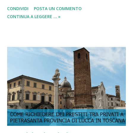
oggetto è utilizzato da tutti proprio per accumulare
CONDIVIDI
POSTA UN COMMENTO
denaro e non importa che forma abbia; l’importante è che
CONTINUA A LEGGERE ... »
riesca a contenere più risparmi possibili. Esistono diversi
tipi di salvadanaio, come ad esempio quello in terracotta, di
coccio, in plastica, in alluminio e anche il salvadanaio a
forma di porcellino (tipo classico per bambini, ma perchè?)
in modo da renderlo più simpatico. Il problema principale
del salvadanaio è che una volta riempito, moneta dopo
moneta , non si sa mai dove cambiare il ricavato. Questo
perché in pochi accettano una quantità elevata di monete
tutte in una sola volta e quindi anche se ci prefissiamo
l’obbiettivo di riempire il salvadanaio, poi una volta
completato ci risulterà difficile spenderli. Quindi, ecco
perché oggi in questa ...