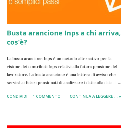
Busta arancione Inps a chi arriva,
cos'è?
La busta arancione Inps è un metodo alternativo per la
visione dei contributi Inps relativi alla futura pensione del
lavoratore. La busta arancione è una lettera di avviso che
servirà ai futuri pensionati di analizzare i dati sulla data di
accesso alla pensione e l’importo di quanto circa si dovrà
CONDIVIDI
1 COMMENTO
CONTINUA A LEGGERE ... »
prendere una volta completata la propria carriera
lavorativa. La busta arancione Inpsa a chi arriva? Essa
verrà spedita a casa a tutti coloro che sono impossibilitati
ad eseguire l’accesso ad internet e che quindi non