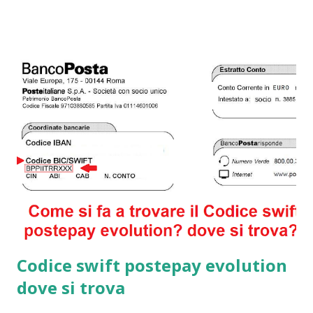
immobili segnati al catasto come abitazione principale a
patto che essi abbiano determinate caratteristiche. Ad
esempio secondo la legge, i cittadini residenti all'estero
iscritti all’Aire , già pensionati ed aventi una casa di
proprietà, ma al contempo non affittata o proposta con un
contratto di comodato d’uso; possono richiedere l’
esonero dal pagamento Imu . Questo accade perché
secondo lo Stato italiano, se si pensionati in Italia, ma non si
risiede più nel proprio paese non è giusto considerare un
bene come l’immobile di proprietà un bene principale.
Codice swift postepay evolution
dove si trova