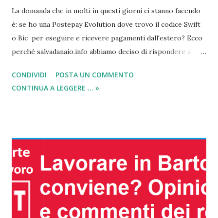
La domanda che in molti in questi giorni ci stanno facendo
è: se ho una Postepay Evolution dove trovo il codice Swift
o Bic per eseguire e ricevere pagamenti dall'estero? Ecco
perché salvadanaio.info abbiamo deciso di rispondere a
questa domanda con una guida, in modo che tutti possano
CONDIVIDI
POSTA UN COMMENTO
finalmente capire dove reperire il Codice swift postepay
CONTINUA A LEGGERE ... »
evolution e di conseguenza continuare il proprio business
senza problemi. Dico questo perché la maggior parte della
gente che mi ha contattato, mi richiedere il codice Swift
per via di lavori online e pagamenti mediante paesi esteri.
Infatti, visto che per effettuare bonifici o ricevere soldi da
altri paesi serve questo codice , perché non creare una
guida dettagliata da seguire? Come tutti sappiamo la carta
postepay evolution è la nuova versione offerte dalle poste
italiane rispetto alla classica postepay . Questa evoluta
carta conto prepagata, consente alla gente di utilizzarla