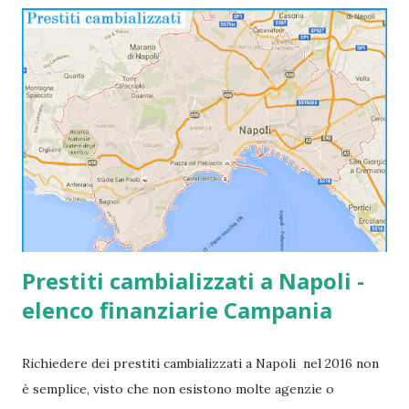
migliori società di spedizioni presenti nel nostro paese.
Proprio per tale motivo, essa è specializzata nella
consegna pacchi e nella fornitura di servizi logistici
all'avanguardia. Negli anni questa compagnia ha saputo
espandersi e farsi conoscere, tanto da operare oltre alla
sede principale, con più di 180 filiali distribuite su tutto il
territorio italiano. Tutte le aziende e filiali sono collegate
tra di loro mediante un sistema informatico online, capace
di far i...
Prestiti cambializzati a Napoli -
elenco finanziarie Campania
Richiedere dei prestiti cambializzati a Napoli nel 2016 non
è semplice, visto che non esistono molte agenzie o