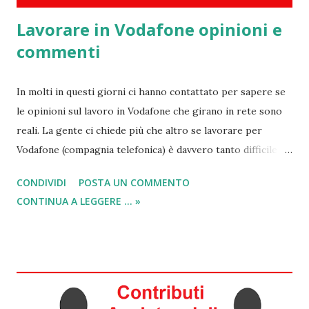
Lavorare in Vodafone opinioni e
commenti
In molti in questi giorni ci hanno contattato per sapere se
le opinioni sul lavoro in Vodafone che girano in rete sono
reali. La gente ci chiede più che altro se lavorare per
Vodafone (compagnia telefonica) è davvero tanto difficile
come dicono. Ecco perché oggi in questa guida cercherò di
CONDIVIDI
POSTA UN COMMENTO
indicarvi tutte le opinioni positive e negative su come si
CONTINUA A LEGGERE ... »
lavora in Vodafone e anche capire grazie ai commenti delle
persone che attualmente ci lavorano o che ci hanno
lavorato com'è realmente la situazione. Quindi stai
cercando di inviare una candidatura di lavoro a Vodafone ,
ma non hai ricevuto risposta? Hai provato ad inviare il
curriculum Vitae, ma non ti hanno contattato? Vuoi