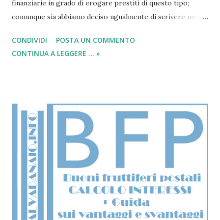
finanziarie in grado di erogare prestiti di questo tipo;
comunque sia abbiamo deciso ugualmente di scrivere una
guida per aiutare tutti i cittadini residenti della regione
CONDIVIDI
POSTA UN COMMENTO
Campania che attualmente sono alla ricerca di soluzioni
CONTINUA A LEGGERE ... »
cambializzate nel comune di Napoli e provincie. I prestiti
cambializzati sono un prestito vecchio che ormai è tornato
di moda. Essi, come dice la parola stessa si servono
principalmente di cambiali, che in questo caso non è altro
che un titolo offerto al creditore come fondo di garanzia.
Questo titolo esecutivo infatti consentirà alla finanziaria di
pignorare il bene messo a cambiale , nel caso non si
dovesse finire di pagare il debito e di conseguenza si
dovesse creare un insolvenza di capitale tra le due parti.
Leggi anche => Cos'è il prestito a cambiale? - Scaricare
modulo per cancellarsi dal CRIF