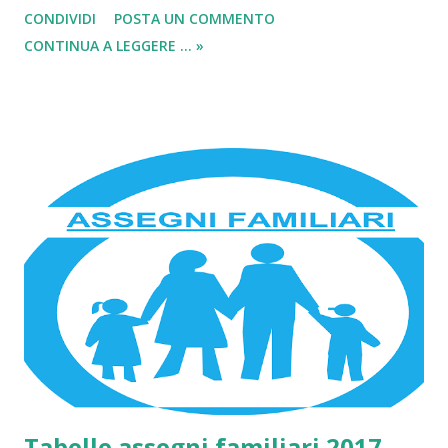
CONDIVIDI
POSTA UN COMMENTO
invalidità o altri problemi e malattie. Infatti nel caso si
CONTINUA A LEGGERE ... »
dovessero verificare problemi di questo tipo, il lavoratore
interessato potrà richiedere assistenza. Mentre per
quanto riguarda i contributi previdenziali (discussi in
un'altra guida) essi fanno parte della categoria riguardante
i contributi sociali . Gli enti presenti in Italia che offrono
protezione in relazione ai contributi assistenziali sono Inps
e Inail (indicato anche come istituto per la sicurezza e
assicurazione sul lavoro), i quali si occupano di
assicurazione contro gli infortuni, i disagi e le malattie.
L’Inps a differenza dell’Inail, offre invece assistenza
prevalentemente sui carichi familiari...
Tabelle assegni familiari 2017