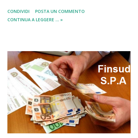
Vicepresidente del Consiglio Superiore della Magistratura)
CONDIVIDI
POSTA UN COMMENTO
dovrebbe aiutare la crescita dell’Italia, delle imprese e delle
CONTINUA A LEGGERE ... »
nuove occupazioni per il lavoro . A far scattare questa
nuova idea di Eco Fisco è stato Legnini, subito dopo aver
ricevuto un controllo da parte della Green Economy.
Durante una conferenza con le varie commissioni,
riguardanti le industrie e l’ambiente è riuscito a far capire il
suo nuovo progetto per creare un sistema di eco fisco più
sano .