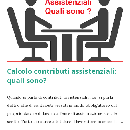
conoscere le varie esperienze lavorative che si praticano in
azienda oltre al classico call center? Allora sei fortunato,
perché salvadanaio.info ti offre proprio questo! Qui
analizzerò tutti i commenti , i consigli e le opinioni della
gente sulla tipologia di colloquio svolto, sull'ambiente
lavorativo,...
Calcolo contributi assistenziali:
quali sono?
Quando si parla di contributi assistenziali , non si parla
d’altro che di contributi versati in modo obbligatorio dal
proprio datore di lavoro all'ente di assicurazione sociale
scelto. Tutto ciò serve a tutelare il lavoratore in azienda da
eventuali rischi, infortuni, disoccupazioni, carichi familiari,