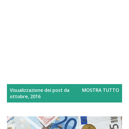
P
Visualizzazione dei post da
MOSTRA TUTTO
o
ottobre, 2016
s
t