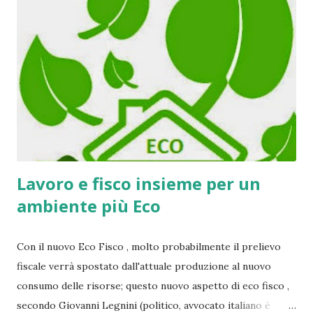
conseguenza sempre troppo elevata per i poveri
risparmiatori che vogliono investire e guadagnare dei
soldi. In Italia esistono moltissime varietà di buoni fruttiferi
ed ognuna di esse varia in base agli interessi , alla durata,
all'investimento e alle rispettive quote di guadagno che si
potrebbero ricavare. I BFP sono riusciti in pochissimo
tempo a prende...
Lavoro e fisco insieme per un
ambiente più Eco
Con il nuovo Eco Fisco , molto probabilmente il prelievo
fiscale verrà spostato dall'attuale produzione al nuovo
consumo delle risorse; questo nuovo aspetto di eco fisco ,
secondo Giovanni Legnini (politico, avvocato italiano è