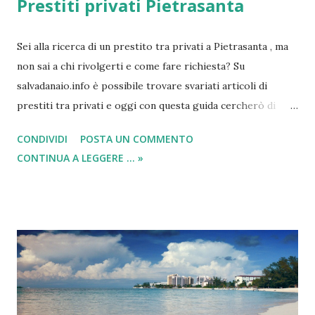
Prestiti privati Pietrasanta
Sei alla ricerca di un prestito tra privati a Pietrasanta , ma
non sai a chi rivolgerti e come fare richiesta? Su
salvadanaio.info è possibile trovare svariati articoli di
prestiti tra privati e oggi con questa guida cercherò di
indicare a tutti gli interessati a chi rivolgersi per poter
CONDIVIDI
POSTA UN COMMENTO
ricevere dei prestiti a Pietrasanta tra privati . Dopo le varie
CONTINUA A LEGGERE ... »
ricerche effettuate ho deciso di indicare l’unica compagnia
valida che da sempre offre la possibilità ai privati di
organizzarsi tra di loro per la gestione di un prestito. Sto
parlando di Smartika! Questa compagnia (qui è possibile
leggere la guida: “ Opinioni Smartika, conviene? ”) come
ben sappiamo è nota per lo svolgimento di erogazione di
prestiti , in quanto consente ai privati di autogestirsi in
modo autonomo senza problemi.