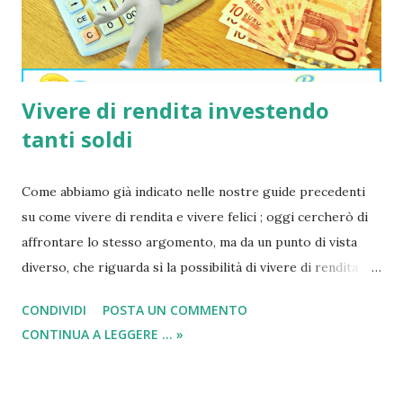
account privato. La creazione di un account serve per me...
Vivere di rendita investendo
tanti soldi
Come abbiamo già indicato nelle nostre guide precedenti
su come vivere di rendita e vivere felici ; oggi cercherò di
affrontare lo stesso argomento, ma da un punto di vista
diverso, che riguarda sì la possibilità di vivere di rendita ,
ma con tanti soldi da parte. Chi è in possesso di un grosso
CONDIVIDI
POSTA UN COMMENTO
capitale d’investimento, sarà maggiormente intenzionato
CONTINUA A LEGGERE ... »
ed agevolato ad aumentarlo a chi invece cerca di vivere di
rendita con pochi soldi . Ecco perché chi ha avuto la
fortuna di ricevere un capitale in eredità, come ad esempio