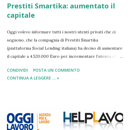
Prestiti Smartika: aumentato il
capitale
Oggi volevo informare tutti i nostri utenti privati che ci
seguono, che la compagnia di Prestiti Smartika
(piattaforma Social Lending italiana) ha deciso di aumentare
il capitale a 4.520.000 Euro per incrementare l’utenza che
attualmente utilizza il portale per la richiesta di prestiti tra
CONDIVIDI
POSTA UN COMMENTO
privati . L’operazione è stata messa in atto dalla compagnia
CONTINUA A LEGGERE ... »
leadership di Smartika e autorizzata dalla Banca d’Italia, al
fine di consolidare il mercato Peer to Peer Lending
presente nel nostro paese. Come ben sappiamo Smartika è
un modo nuovo ed alternativo per richiedere prestiti in
Italia, visto che oltre a consentire ai cittadini di ricevere
finanziamenti da gente privata offre, al contempo a noi
stessi, la possibilità di prestare denaro a privati in difficoltà