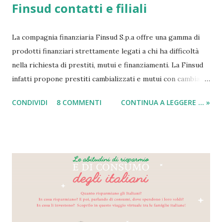
Finsud contatti e filiali
La compagnia finanziaria Finsud S.p.a offre una gamma di
prodotti finanziari strettamente legati a chi ha difficoltà
nella richiesta di prestiti, mutui e finanziamenti. La Finsud
infatti propone prestiti cambializzati e mutui con cambiali a
Napoli per qualunque utente richiedente. La compagnia è
CONDIVIDI
8 COMMENTI
CONTINUA A LEGGERE ... »
registrata all'albo delle finanziarie in forma regolare da
molto tempo e per questo ha la possibilità di offrire questa
tipologia di finanziamenti in tutta Italia a protestati e
cattivi pagatori. Oltre alle classiche tipologie di mutuo e
prestito con cambiali (elenco di chi li offre in tutta Italia), si
possono fare richieste di anticipo denaro o anticipo su
fattura. Praticamente, si ha la possibilità di anticipare la
somma completa che si dovrà pagare al cliente, facendo
arrivare sul vostro conto la cifra richiesta in massimo