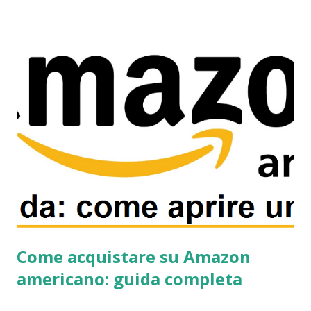
ho deciso di elencare gli aspetti più importanti. in questo
modo si potrà prendere di mira il vero obbiettivo e
significato di questa guida! Ciò che bisogna fare non è
diventare ricchi, come molti di voi pensano, ma solamente
cercare di andare avanti ed affrontare il futuro senza dover
più lavorare e barare a spese. Si dà un certo punto di vista,
la domanda che porge spontanea è: Quindi per vivere di
rendita bisogna essere ricchi!? No! L’unica cosa che bisogna
fare è cercare di creare una rendita automatica in grado di
aiutarci ogni mese a pagare i costi e mantenere cosi...
Come acquistare su Amazon
americano: guida completa