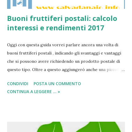
Buoni fruttiferi postali: calcolo
interessi e rendimenti 2017
Oggi con questa guida vorrei parlare ancora una volta di
buoni fruttiferi postali , indicando gli svantaggi e vantaggi
che si possono avere richiedendo un prodotto postale di
questo tipo. Oltre a questo aggiungerò anche una piccola
parentesi sul calcolo interessi 2017 del buono fruttifero
CONDIVIDI
POSTA UN COMMENTO
per chi ne è già in possesso e per chi invece vorrebbe
CONTINUA A LEGGERE ... »
richiederlo nel 2017. Tra le prime cose da segnalare c’è
senza ombra di dubbio la tassazione sui rendimenti (aspetto
particolarmente interessante per i nuovi clienti che voglio
risparmiare ) considerata da tutti bassa (rispetto alle
banche che è al 26%) visto che è al 12,5%, ma di