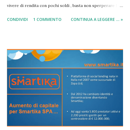
vivere di rendita con pochi soldi , basta non sperperare le
proprie finanze a destra e a manca; ciò che dovrai fare tu
CONDIVIDI
1 COMMENTO
CONTINUA A LEGGERE ... »
rispetto a chi ha elevate quantità di denaro è risparmiare.
Ad esempio, come ho detto prima, la cosa più importante è
la casa di proprietà, mettiamo caso che dopo 5/10 anni sei
riuscito ad comprare una dimora dove vivere ed al
contempo anche il mutuo o il finanziamento in corso è
stato saldato. Ora ciò che bisogna fare è abbassare
nuovamente le spese e minimizzare i costi il più possibile,
purtroppo non si può pensare di vivere come coloro che
guadagnano 5.000 euro al mese! Quindi per vivere di
rendita con pochi soldi , la regola d’oro è: abbassare le
spese! Leggi anche => Come e dove investire soldi per
aumentare il capitale - Investimenti vantaggiosi...