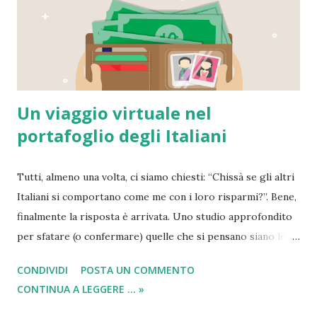
cinque giorni lavorativi.
Un viaggio virtuale nel
portafoglio degli Italiani
Tutti, almeno una volta, ci siamo chiesti: “Chissà se gli altri
Italiani si comportano come me con i loro risparmi?”. Bene,
finalmente la risposta è arrivata. Uno studio approfondito
per sfatare (o confermare) quelle che si pensano siano le
abitudini degli Italiani in termini di denaro . C’è chi dice che
CONDIVIDI
POSTA UN COMMENTO
siamo un popolo di avidi risparmiatori, capaci solo di
CONTINUA A LEGGERE ... »
pensare ad accumulare, e chi invece pensa a quanto ci piace
goderci la vita e, di conseguenze, scialacquare denari in