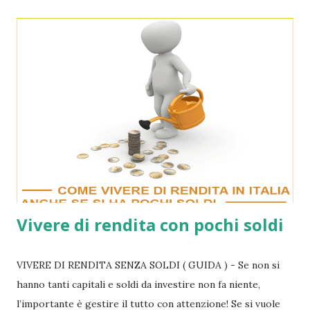
cifre superiori a 500.000 o 600.000 euro, non vede l’ora di
investirlo e metterlo da parte cosi da utilizzarlo dopo
qualche anno in modo da poter vivere di rendita per
sempre senza più lavorare! Per poter fare tutto ciò però
esistono due possibilità o meglio diverse alternative da
analizzare: la prima cosa da fare è quella di non strafare,
cercando ugualmente di mantenere un tenore di vita
costante. La seconda invece è quella di prendere il denaro
ricevuto ed ...
Vivere di rendita con pochi soldi
VIVERE DI RENDITA SENZA SOLDI ( GUIDA ) - Se non si
hanno tanti capitali e soldi da investire non fa niente,
l’importante è gestire il tutto con attenzione! Se si vuole