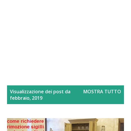
P
Visualizzazione dei post da
MOSTRA TUTTO
o
febbraio, 2019
s
t