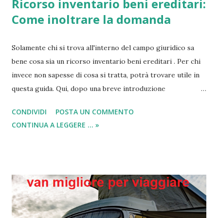
Ricorso inventario beni ereditari:
Come inoltrare la domanda
Solamente chi si trova all'interno del campo giuridico sa
bene cosa sia un ricorso inventario beni ereditari . Per chi
invece non sapesse di cosa si tratta, potrà trovare utile in
questa guida. Qui, dopo una breve introduzione
sull'argomento andremo ad indicare i consigli giusti su
CONDIVIDI
POSTA UN COMMENTO
come inoltrare un ricorso per inventario dei beni ereditari,
CONTINUA A LEGGERE ... »
i costi e il modello da scaricare per compilare la richiesta.
Leggi => Quote ereditarie di successione - Come
rimuovere sigilli dai beni ereditari