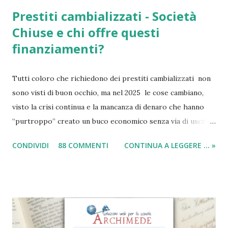
Prestiti cambializzati - Società
Chiuse e chi offre questi
finanziamenti?
Tutti coloro che richiedono dei prestiti cambializzati non
sono visti di buon occhio, ma nel 2025 le cose cambiano,
visto la crisi continua e la mancanza di denaro che hanno
“purtroppo” creato un buco economico senza via di uscita
in questi anni. I prestiti cambializzati 2025 sono offerti
CONDIVIDI
88 COMMENTI
CONTINUA A LEGGERE ... »
ancora da varie compagnie in Italia. Nella seguente guida,
andrò ad elencarvi le migliori nove società che offrono
ancora i prestiti cambializzati . Ricordo che ora moltissime
agenzie, filiali e banche, stanno chiudendo i battenti ed
altrettante hanno deciso di non concedere più queste
tipologie di prestiti a cambiali. Comunque sia, ancora oggi