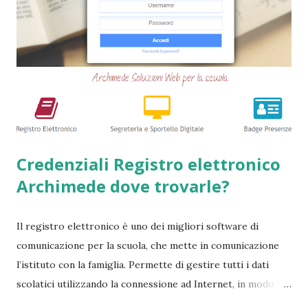
esiste qualche possibilità, (fortunatamente per molti
cittadini) di accedere a questi prodotti. Ecco perchè
abbiamo deciso di creare questa guida dettagliata. Nel
frattempo, se volete potete anche consultare le seguenti
guide => Come accedere a prestiti dopo essere stati
segnalati al Crif - Prest...
Credenziali Registro elettronico
Archimede dove trovarle?
Il registro elettronico è uno dei migliori software di
comunicazione per la scuola, che mette in comunicazione
l’istituto con la famiglia. Permette di gestire tutti i dati
scolatici utilizzando la connessione ad Internet, in modo
semplice e veloce. Tutto questo avviene tenendo