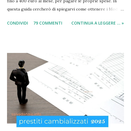
fino a 400 euro al mese, per pagare le proprie spese. In
questa guida cercherò di spiegarvi come ottenere i Moduli
social card (carta e bonus per disoccupati) e il modulo SIA
CONDIVIDI
79 COMMENTI
CONTINUA A LEGGERE ... »
(per il sussidio di 400 euro al mese per nucleo familiare),
compilarli e ricevere il compenso direttamente sulla carta
acquisti! Il sussidio SIA è offerto a disoccupati , cittadini con
un reddito basso, mentre la Social Card è offerta ad anziani
con più di 65 anni d'età e minori fino a 3 anni di età. Infatti
come indicato per quest’ultimi è necessario fare domanda
per la social card acquisti straordinaria ). Per chi non lo
sapesse, tutto è gestito e determinato in base alle norme
imposte con la nuova legge di aiuto e sostegno per le
famiglie italiane. Ricordo che le domande potranno essere
presentate da tutti i cittadini italiani, cittadini comunitari e
anche extracom...