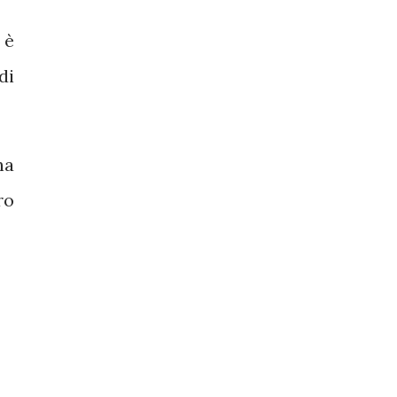
 è
di
ha
ro