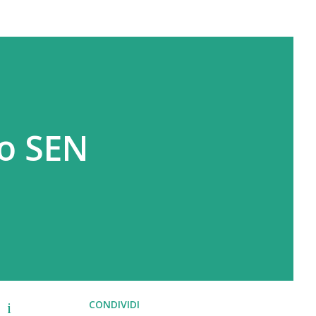
so SEN
CONDIVIDI
 i