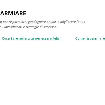
Passa ai contenuti principali
PARMIARE
to per risparmiare, guadagnare online, e migliorare la tua
 su investimenti e strategie di successo.
Cosa fare nella vita per essere felici!
Come risparmiare 