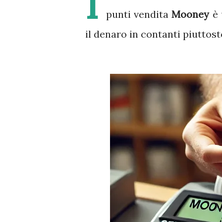
I
punti vendita
Mooney
è 
il denaro in contanti piuttos