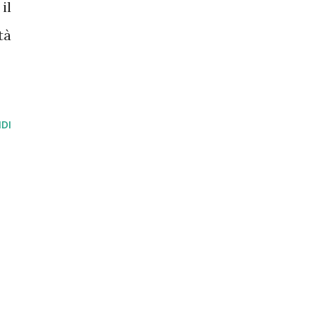
il
tà
DI