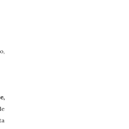
o,
e,
le
ta