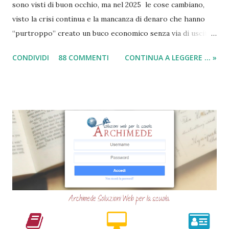
sono visti di buon occhio, ma nel 2025 le cose cambiano,
visto la crisi continua e la mancanza di denaro che hanno
“purtroppo” creato un buco economico senza via di uscita
in questi anni. I prestiti cambializzati 2025 sono offerti
CONDIVIDI
88 COMMENTI
CONTINUA A LEGGERE ... »
ancora da varie compagnie in Italia. Nella seguente guida,
andrò ad elencarvi le migliori nove società che offrono
ancora i prestiti cambializzati . Ricordo che ora moltissime
agenzie, filiali e banche, stanno chiudendo i battenti ed
altrettante hanno deciso di non concedere più queste
tipologie di prestiti a cambiali. Comunque sia, ancora oggi
esiste qualche possibilità, (fortunatamente per molti
cittadini) di accedere a questi prodotti. Ecco perchè
abbiamo deciso di creare questa guida dettagliata. Nel
frattempo, se volete potete anche consultare le seguenti
guide => Come accedere a prestiti dopo essere stati
segnalati al Crif - Prest...