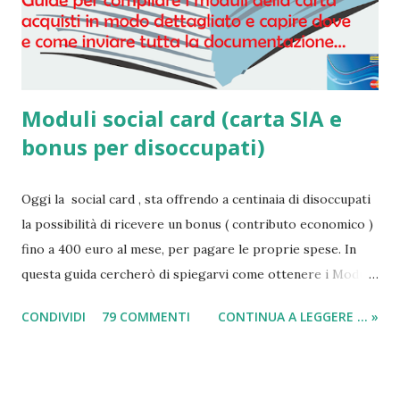
Moduli social card (carta SIA e
bonus per disoccupati)
Oggi la social card , sta offrendo a centinaia di disoccupati
la possibilità di ricevere un bonus ( contributo economico )
fino a 400 euro al mese, per pagare le proprie spese. In
questa guida cercherò di spiegarvi come ottenere i Moduli
social card (carta e bonus per disoccupati) e il modulo SIA
CONDIVIDI
79 COMMENTI
CONTINUA A LEGGERE ... »
(per il sussidio di 400 euro al mese per nucleo familiare),
compilarli e ricevere il compenso direttamente sulla carta
acquisti! Il sussidio SIA è offerto a disoccupati , cittadini con
un reddito basso, mentre la Social Card è offerta ad anziani