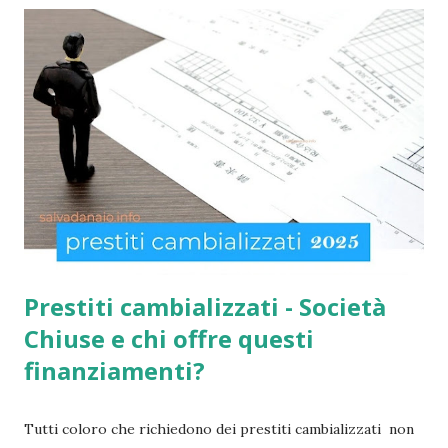
con più di 65 anni d'età e minori fino a 3 anni di età. Infatti
come indicato per quest’ultimi è necessario fare domanda
per la social card acquisti straordinaria ). Per chi non lo
sapesse, tutto è gestito e determinato in base alle norme
imposte con la nuova legge di aiuto e sostegno per le
famiglie italiane. Ricordo che le domande potranno essere
presentate da tutti i cittadini italiani, cittadini comunitari e
anche extracom...
Prestiti cambializzati - Società
Chiuse e chi offre questi
finanziamenti?
Tutti coloro che richiedono dei prestiti cambializzati non