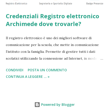
Credenziali Registro elettronico
Archimede dove trovarle?
Il registro elettronico è uno dei migliori software di
comunicazione per la scuola, che mette in comunicazione
l’istituto con la famiglia. Permette di gestire tutti i dati
scolatici utilizzando la connessione ad Internet, in modo
semplice e veloce. Tutto questo avviene tenendo
CONDIVIDI
POSTA UN COMMENTO
monitorato qualsiasi tipo di svolgimento che avviene a
CONTINUA A LEGGERE ... »
scuola. In questa breve descrizione, dove tra poco
indicheremo come trovare username e password ed
accedere al registro elettronico , possiamo affermare che
Archimede ad oggi è il più richiesto ed apprezzato
Powered by Blogger
strumento scolastico presente sul mercato, in quanto