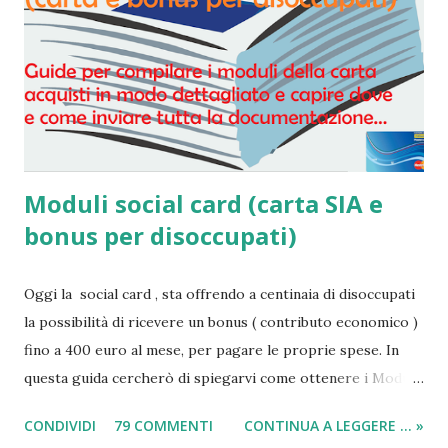
Moduli social card (carta SIA e
bonus per disoccupati)
Oggi la social card , sta offrendo a centinaia di disoccupati
la possibilità di ricevere un bonus ( contributo economico )
fino a 400 euro al mese, per pagare le proprie spese. In
questa guida cercherò di spiegarvi come ottenere i Moduli
social card (carta e bonus per disoccupati) e il modulo SIA
CONDIVIDI
79 COMMENTI
CONTINUA A LEGGERE ... »
(per il sussidio di 400 euro al mese per nucleo familiare),