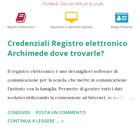
guide => Come accedere a prestiti dopo essere stati
segnalati al Crif - Prest...
Credenziali Registro elettronico
Archimede dove trovarle?
Il registro elettronico è uno dei migliori software di
comunicazione per la scuola, che mette in comunicazione
l’istituto con la famiglia. Permette di gestire tutti i dati
scolatici utilizzando la connessione ad Internet, in modo
semplice e veloce. Tutto questo avviene tenendo
CONDIVIDI
POSTA UN COMMENTO
monitorato qualsiasi tipo di svolgimento che avviene a
CONTINUA A LEGGERE ... »
scuola. In questa breve descrizione, dove tra poco
indicheremo come trovare username e password ed