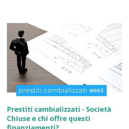
compilarli e ricevere il compenso direttamente sulla carta
acquisti! Il sussidio SIA è offerto a disoccupati , cittadini con
un reddito basso, mentre la Social Card è offerta ad anziani
con più di 65 anni d'età e minori fino a 3 anni di età. Infatti
come indicato per quest’ultimi è necessario fare domanda
per la social card acquisti straordinaria ). Per chi non lo
sapesse, tutto è gestito e determinato in base alle norme
imposte con la nuova legge di aiuto e sostegno per le
famiglie italiane. Ricordo che le domande potranno essere
presentate da tutti i cittadini italiani, cittadini comunitari e
anche extracom...
Prestiti cambializzati - Società
Chiuse e chi offre questi
finanziamenti?