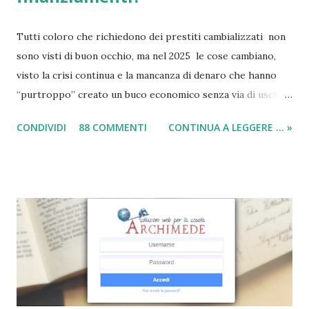
Tutti coloro che richiedono dei prestiti cambializzati non
sono visti di buon occhio, ma nel 2025 le cose cambiano,
visto la crisi continua e la mancanza di denaro che hanno
“purtroppo” creato un buco economico senza via di uscita
in questi anni. I prestiti cambializzati 2025 sono offerti
CONDIVIDI
88 COMMENTI
CONTINUA A LEGGERE ... »
ancora da varie compagnie in Italia. Nella seguente guida,
andrò ad elencarvi le migliori nove società che offrono
ancora i prestiti cambializzati . Ricordo che ora moltissime
agenzie, filiali e banche, stanno chiudendo i battenti ed
altrettante hanno deciso di non concedere più queste
tipologie di prestiti a cambiali. Comunque sia, ancora oggi
esiste qualche possibilità, (fortunatamente per molti
cittadini) di accedere a questi prodotti. Ecco perchè
abbiamo deciso di creare questa guida dettagliata. Nel
frattempo, se volete potete anche consultare le seguenti