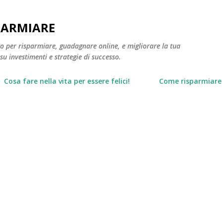
Passa ai contenuti principali
PARMIARE
to per risparmiare, guadagnare online, e migliorare la tua
 su investimenti e strategie di successo.
Cosa fare nella vita per essere felici!
Come risparmiare 