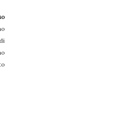
so
no
di
no
to