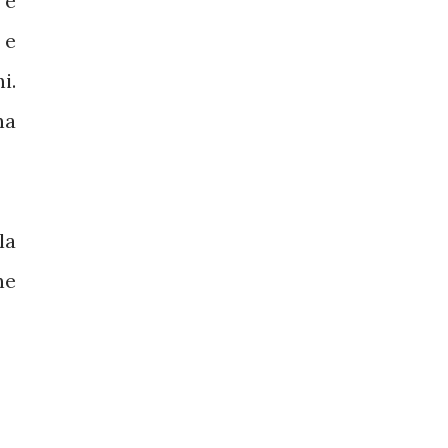
 e
 e
i.
na
la
ne