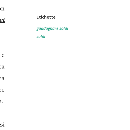
on
Etichette
et
guadagnare soldi
soldi
 e
ta
za
ce
a.
si