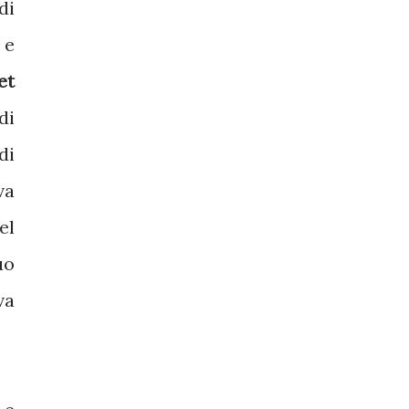
di
 e
et
di
di
va
el
uo
va