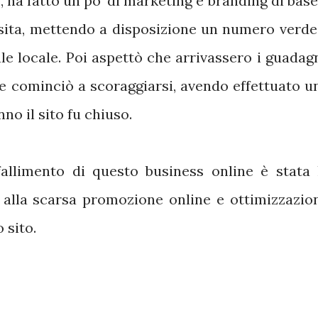
, ha fatto un po' di marketing e branding di base
isita, mettendo a disposizione un numero verde
le locale. Poi aspettò che arrivassero i guadagn
e cominciò a scoraggiarsi, avendo effettuato u
no il sito fu chiuso.
allimento di questo business online è stata 
 alla scarsa promozione online e ottimizzazio
 sito.