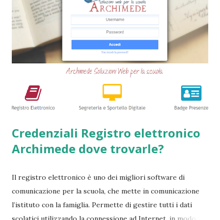
tipologie di prestiti a cambiali. Comunque sia, ancora oggi
esiste qualche possibilità, (fortunatamente per molti
cittadini) di accedere a questi prodotti. Ecco perchè
abbiamo deciso di creare questa guida dettagliata. Nel
frattempo, se volete potete anche consultare le seguenti
guide => Come accedere a prestiti dopo essere stati
segnalati al Crif - Prest...
Credenziali Registro elettronico
Archimede dove trovarle?
Il registro elettronico è uno dei migliori software di
comunicazione per la scuola, che mette in comunicazione
l’istituto con la famiglia. Permette di gestire tutti i dati
scolatici utilizzando la connessione ad Internet, in modo