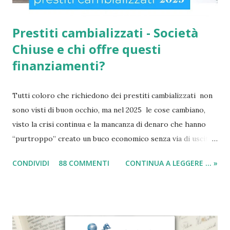
Prestiti cambializzati - Società
Chiuse e chi offre questi
finanziamenti?
Tutti coloro che richiedono dei prestiti cambializzati non
sono visti di buon occhio, ma nel 2025 le cose cambiano,
visto la crisi continua e la mancanza di denaro che hanno
“purtroppo” creato un buco economico senza via di uscita
in questi anni. I prestiti cambializzati 2025 sono offerti
CONDIVIDI
88 COMMENTI
CONTINUA A LEGGERE ... »
ancora da varie compagnie in Italia. Nella seguente guida,
andrò ad elencarvi le migliori nove società che offrono
ancora i prestiti cambializzati . Ricordo che ora moltissime
agenzie, filiali e banche, stanno chiudendo i battenti ed
altrettante hanno deciso di non concedere più queste