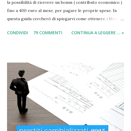
la possibilità di ricevere un bonus ( contributo economico )
fino a 400 euro al mese, per pagare le proprie spese. In
questa guida cercherò di spiegarvi come ottenere i Moduli
social card (carta e bonus per disoccupati) e il modulo SIA
CONDIVIDI
79 COMMENTI
CONTINUA A LEGGERE ... »
(per il sussidio di 400 euro al mese per nucleo familiare),
compilarli e ricevere il compenso direttamente sulla carta
acquisti! Il sussidio SIA è offerto a disoccupati , cittadini con
un reddito basso, mentre la Social Card è offerta ad anziani
con più di 65 anni d'età e minori fino a 3 anni di età. Infatti
come indicato per quest’ultimi è necessario fare domanda
per la social card acquisti straordinaria ). Per chi non lo
sapesse, tutto è gestito e determinato in base alle norme
imposte con la nuova legge di aiuto e sostegno per le
famiglie italiane. Ricordo che le domande potranno essere
presentate da tutti i cittadini italiani, cittadini comunitari e
anche extracom...