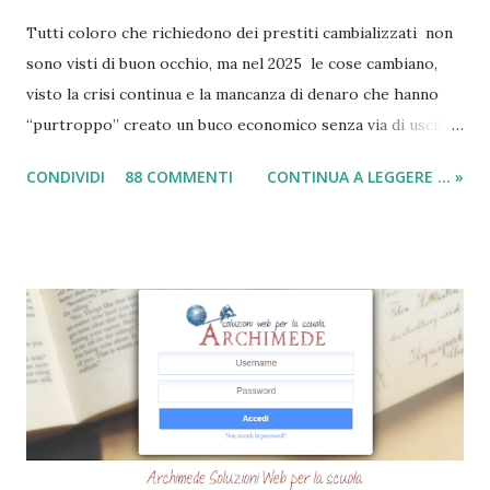
Tutti coloro che richiedono dei prestiti cambializzati non
sono visti di buon occhio, ma nel 2025 le cose cambiano,
visto la crisi continua e la mancanza di denaro che hanno
“purtroppo” creato un buco economico senza via di uscita
in questi anni. I prestiti cambializzati 2025 sono offerti
CONDIVIDI
88 COMMENTI
CONTINUA A LEGGERE ... »
ancora da varie compagnie in Italia. Nella seguente guida,
andrò ad elencarvi le migliori nove società che offrono
ancora i prestiti cambializzati . Ricordo che ora moltissime
agenzie, filiali e banche, stanno chiudendo i battenti ed
altrettante hanno deciso di non concedere più queste
tipologie di prestiti a cambiali. Comunque sia, ancora oggi
esiste qualche possibilità, (fortunatamente per molti
cittadini) di accedere a questi prodotti. Ecco perchè
abbiamo deciso di creare questa guida dettagliata. Nel
frattempo, se volete potete anche consultare le seguenti