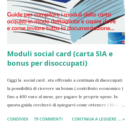
Moduli social card (carta SIA e
bonus per disoccupati)
Oggi la social card , sta offrendo a centinaia di disoccupati
la possibilità di ricevere un bonus ( contributo economico )
fino a 400 euro al mese, per pagare le proprie spese. In
questa guida cercherò di spiegarvi come ottenere i Moduli
social card (carta e bonus per disoccupati) e il modulo SIA
CONDIVIDI
79 COMMENTI
CONTINUA A LEGGERE ... »
(per il sussidio di 400 euro al mese per nucleo familiare),
compilarli e ricevere il compenso direttamente sulla carta