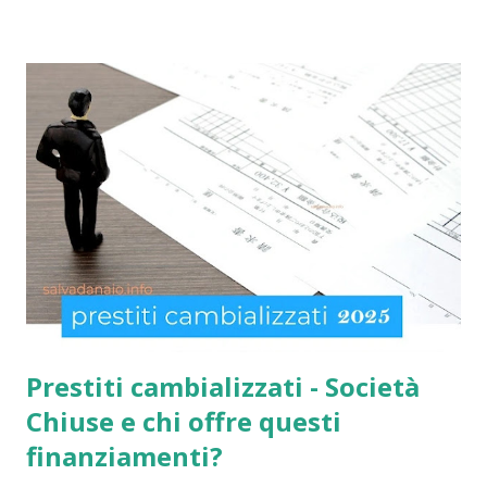
acquisti! Il sussidio SIA è offerto a disoccupati , cittadini con
un reddito basso, mentre la Social Card è offerta ad anziani
con più di 65 anni d'età e minori fino a 3 anni di età. Infatti
come indicato per quest’ultimi è necessario fare domanda
per la social card acquisti straordinaria ). Per chi non lo
sapesse, tutto è gestito e determinato in base alle norme
imposte con la nuova legge di aiuto e sostegno per le
famiglie italiane. Ricordo che le domande potranno essere
presentate da tutti i cittadini italiani, cittadini comunitari e
anche extracom...
Prestiti cambializzati - Società
Chiuse e chi offre questi
finanziamenti?