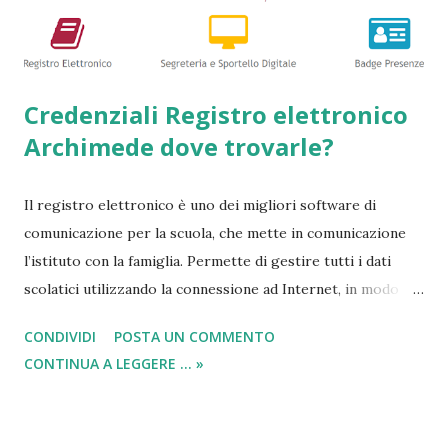
guide => Come accedere a prestiti dopo essere stati
segnalati al Crif - Prest...
Credenziali Registro elettronico
Archimede dove trovarle?
Il registro elettronico è uno dei migliori software di
comunicazione per la scuola, che mette in comunicazione
l’istituto con la famiglia. Permette di gestire tutti i dati
scolatici utilizzando la connessione ad Internet, in modo
semplice e veloce. Tutto questo avviene tenendo
CONDIVIDI
POSTA UN COMMENTO
monitorato qualsiasi tipo di svolgimento che avviene a
CONTINUA A LEGGERE ... »
scuola. In questa breve descrizione, dove tra poco
indicheremo come trovare username e password ed
accedere al registro elettronico , possiamo affermare che