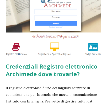
tipologie di prestiti a cambiali. Comunque sia, ancora oggi
esiste qualche possibilità, (fortunatamente per molti
cittadini) di accedere a questi prodotti. Ecco perchè
abbiamo deciso di creare questa guida dettagliata. Nel
frattempo, se volete potete anche consultare le seguenti
guide => Come accedere a prestiti dopo essere stati
segnalati al Crif - Prest...
Credenziali Registro elettronico
Archimede dove trovarle?
Il registro elettronico è uno dei migliori software di
comunicazione per la scuola, che mette in comunicazione
l’istituto con la famiglia. Permette di gestire tutti i dati