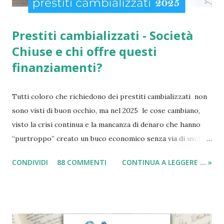
Prestiti cambializzati - Società
Chiuse e chi offre questi
finanziamenti?
Tutti coloro che richiedono dei prestiti cambializzati non
sono visti di buon occhio, ma nel 2025 le cose cambiano,
visto la crisi continua e la mancanza di denaro che hanno
“purtroppo” creato un buco economico senza via di uscita
in questi anni. I prestiti cambializzati 2025 sono offerti
CONDIVIDI
88 COMMENTI
CONTINUA A LEGGERE ... »
ancora da varie compagnie in Italia. Nella seguente guida,
andrò ad elencarvi le migliori nove società che offrono
ancora i prestiti cambializzati . Ricordo che ora moltissime
agenzie, filiali e banche, stanno chiudendo i battenti ed
altrettante hanno deciso di non concedere più queste