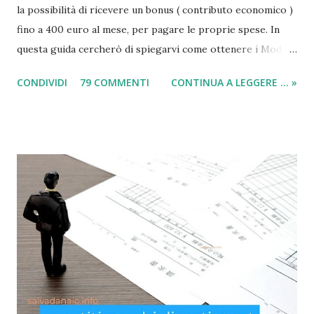
la possibilità di ricevere un bonus ( contributo economico )
fino a 400 euro al mese, per pagare le proprie spese. In
questa guida cercherò di spiegarvi come ottenere i Moduli
social card (carta e bonus per disoccupati) e il modulo SIA
CONDIVIDI
79 COMMENTI
CONTINUA A LEGGERE ... »
(per il sussidio di 400 euro al mese per nucleo familiare),
compilarli e ricevere il compenso direttamente sulla carta
acquisti! Il sussidio SIA è offerto a disoccupati , cittadini con
un reddito basso, mentre la Social Card è offerta ad anziani
con più di 65 anni d'età e minori fino a 3 anni di età. Infatti
come indicato per quest’ultimi è necessario fare domanda
per la social card acquisti straordinaria ). Per chi non lo
sapesse, tutto è gestito e determinato in base alle norme
imposte con la nuova legge di aiuto e sostegno per le
famiglie italiane. Ricordo che le domande potranno essere
presentate da tutti i cittadini italiani, cittadini comunitari e
anche extracom...