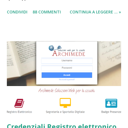
in questi anni. I prestiti cambializzati 2025 sono offerti
CONDIVIDI
88 COMMENTI
CONTINUA A LEGGERE ... »
ancora da varie compagnie in Italia. Nella seguente guida,
andrò ad elencarvi le migliori nove società che offrono
ancora i prestiti cambializzati . Ricordo che ora moltissime
agenzie, filiali e banche, stanno chiudendo i battenti ed
altrettante hanno deciso di non concedere più queste
tipologie di prestiti a cambiali. Comunque sia, ancora oggi
esiste qualche possibilità, (fortunatamente per molti
cittadini) di accedere a questi prodotti. Ecco perchè
abbiamo deciso di creare questa guida dettagliata. Nel
frattempo, se volete potete anche consultare le seguenti
guide => Come accedere a prestiti dopo essere stati
segnalati al Crif - Prest...
Credenziali Registro elettronico