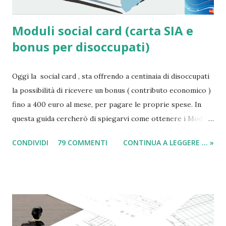
Moduli social card (carta SIA e
bonus per disoccupati)
Oggi la social card , sta offrendo a centinaia di disoccupati
la possibilità di ricevere un bonus ( contributo economico )
fino a 400 euro al mese, per pagare le proprie spese. In
questa guida cercherò di spiegarvi come ottenere i Moduli
social card (carta e bonus per disoccupati) e il modulo SIA
CONDIVIDI
79 COMMENTI
CONTINUA A LEGGERE ... »
(per il sussidio di 400 euro al mese per nucleo familiare),
compilarli e ricevere il compenso direttamente sulla carta
acquisti! Il sussidio SIA è offerto a disoccupati , cittadini con
un reddito basso, mentre la Social Card è offerta ad anziani
con più di 65 anni d'età e minori fino a 3 anni di età. Infatti
come indicato per quest’ultimi è necessario fare domanda