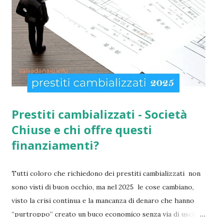
per la social card acquisti straordinaria ). Per chi non lo
sapesse, tutto è gestito e determinato in base alle norme
imposte con la nuova legge di aiuto e sostegno per le
famiglie italiane. Ricordo che le domande potranno essere
presentate da tutti i cittadini italiani, cittadini comunitari e
anche extracom...
Prestiti cambializzati - Società
Chiuse e chi offre questi
finanziamenti?
Tutti coloro che richiedono dei prestiti cambializzati non
sono visti di buon occhio, ma nel 2025 le cose cambiano,
visto la crisi continua e la mancanza di denaro che hanno
“purtroppo” creato un buco economico senza via di uscita