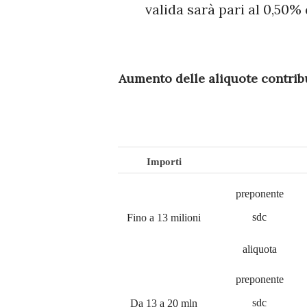
valida sarà pari al 0,50%
Aumento delle aliquote contributive assistenziali di anno in anno (Periodo di calcolo
Importi
preponente
sdc
Fino a 13 milioni
aliquota
preponente
sdc
Da 13 a 20 mln