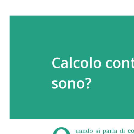
Calcolo cont
sono?
uando si parla di
co