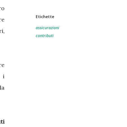
ro
Etichette
re
assicurazioni
i,
contributi
re
 i
la
ti