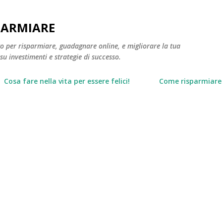
Passa ai contenuti principali
PARMIARE
to per risparmiare, guadagnare online, e migliorare la tua
 su investimenti e strategie di successo.
Cosa fare nella vita per essere felici!
Come risparmiare 