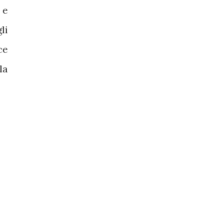
 e
li
ce
la