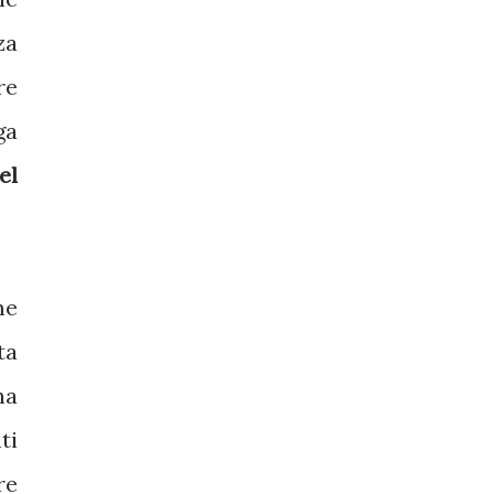
za
re
ga
el
me
ta
na
ti
re