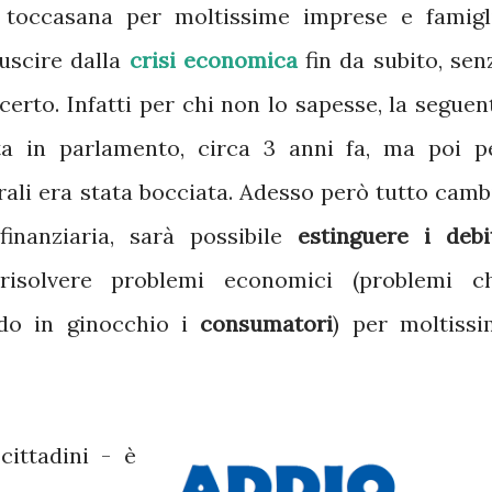
toccasana per moltissime imprese e famigl
 uscire dalla
crisi economica
fin da subito, sen
erto. Infatti per chi non lo sapesse, la seguen
sta in parlamento, circa 3 anni fa, ma poi p
li era stata bocciata. Adesso però tutto camb
inanziaria, sarà possibile
estinguere i debi
solvere problemi economici (problemi c
do in ginocchio i
consumatori
) per moltissi
ittadini - è