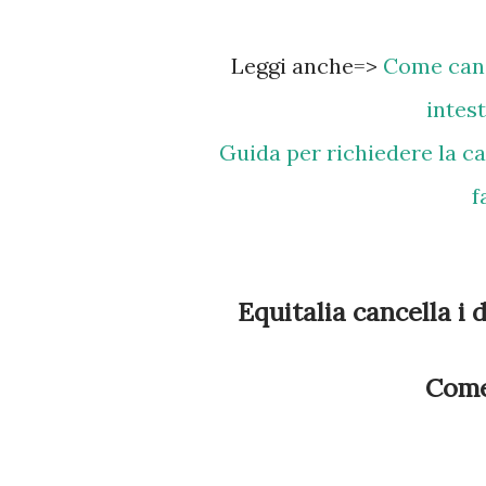
Leggi anche=>
Come canc
intes
Guida per richiedere la cancellazione dei debiti anche se non si dichiara
f
Equitalia cancella i 
Come