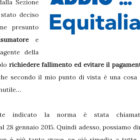
dalla Sezione
è stato deciso
me presunto
nsumatore
e
agente della
olo
richiedere fallimento ed evitare il pagamen
he secondo il mio punto di vista è una cosa 
inutile…
e indicato la norma è stata chiamat
dal 28 gennaio 2015. Quindi adesso, possiamo di
non è più tanto grave, se ciò rimedia a tutte 