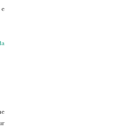
 e
da
he
ur