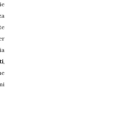
ie
za
te
er
ia
ti
,
he
mi