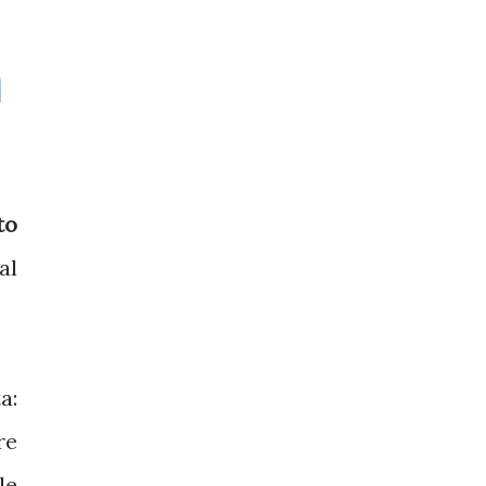
to
al
a:
re
le