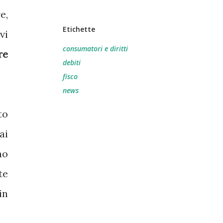
e,
Etichette
vi
consumatori e diritti
re
debiti
fisco
news
to
ai
no
te
in