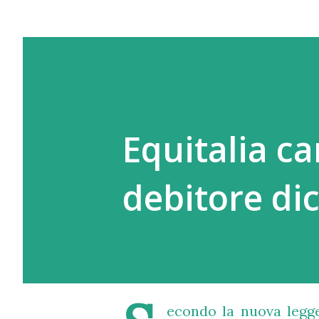
Equitalia can
debitore di
econdo la nuova legge