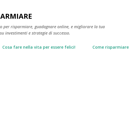
Passa ai contenuti principali
PARMIARE
to per risparmiare, guadagnare online, e migliorare la tua
 su investimenti e strategie di successo.
Cosa fare nella vita per essere felici!
Come risparmiare 