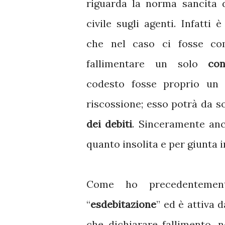
riguarda la norma sancita 
civile sugli agenti. Infatti 
che nel caso ci fosse co
fallimentare un solo
co
codesto fosse proprio un 
riscossione; esso potrà da s
dei debiti
. Sinceramente anc
quanto insolita e per giunta 
Come ho precedentement
“
esdebitazione
” ed è attiva 
che dichiarare fallimento, 