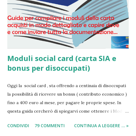
Moduli social card (carta SIA e
bonus per disoccupati)
Oggi la social card , sta offrendo a centinaia di disoccupati
la possibilità di ricevere un bonus ( contributo economico )
fino a 400 euro al mese, per pagare le proprie spese. In
questa guida cercherò di spiegarvi come ottenere i Moduli
social card (carta e bonus per disoccupati) e il modulo SIA
CONDIVIDI
79 COMMENTI
CONTINUA A LEGGERE ... »
(per il sussidio di 400 euro al mese per nucleo familiare),