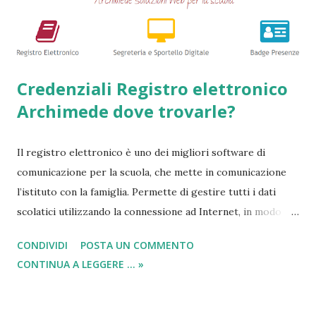
guide => Come accedere a prestiti dopo essere stati
segnalati al Crif - Prest...
Credenziali Registro elettronico
Archimede dove trovarle?
Il registro elettronico è uno dei migliori software di
comunicazione per la scuola, che mette in comunicazione
l’istituto con la famiglia. Permette di gestire tutti i dati
scolatici utilizzando la connessione ad Internet, in modo
semplice e veloce. Tutto questo avviene tenendo
CONDIVIDI
POSTA UN COMMENTO
monitorato qualsiasi tipo di svolgimento che avviene a
CONTINUA A LEGGERE ... »
scuola. In questa breve descrizione, dove tra poco
indicheremo come trovare username e password ed
accedere al registro elettronico , possiamo affermare che