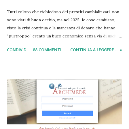
Tutti coloro che richiedono dei prestiti cambializzati non
sono visti di buon occhio, ma nel 2025 le cose cambiano,
visto la crisi continua e la mancanza di denaro che hanno
“purtroppo” creato un buco economico senza via di uscita
in questi anni. I prestiti cambializzati 2025 sono offerti
CONDIVIDI
88 COMMENTI
CONTINUA A LEGGERE ... »
ancora da varie compagnie in Italia. Nella seguente guida,
andrò ad elencarvi le migliori nove società che offrono
ancora i prestiti cambializzati . Ricordo che ora moltissime
agenzie, filiali e banche, stanno chiudendo i battenti ed
altrettante hanno deciso di non concedere più queste
tipologie di prestiti a cambiali. Comunque sia, ancora oggi
esiste qualche possibilità, (fortunatamente per molti
cittadini) di accedere a questi prodotti. Ecco perchè
abbiamo deciso di creare questa guida dettagliata. Nel
frattempo, se volete potete anche consultare le seguenti