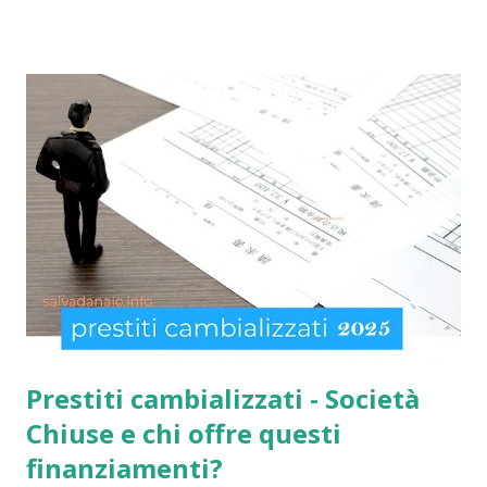
compilarli e ricevere il compenso direttamente sulla carta
acquisti! Il sussidio SIA è offerto a disoccupati , cittadini con
un reddito basso, mentre la Social Card è offerta ad anziani
con più di 65 anni d'età e minori fino a 3 anni di età. Infatti
come indicato per quest’ultimi è necessario fare domanda
per la social card acquisti straordinaria ). Per chi non lo
sapesse, tutto è gestito e determinato in base alle norme
imposte con la nuova legge di aiuto e sostegno per le
famiglie italiane. Ricordo che le domande potranno essere
presentate da tutti i cittadini italiani, cittadini comunitari e
anche extracom...
Prestiti cambializzati - Società
Chiuse e chi offre questi
finanziamenti?