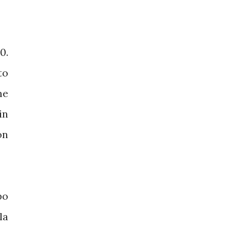
0.
to
me
in
on
po
la