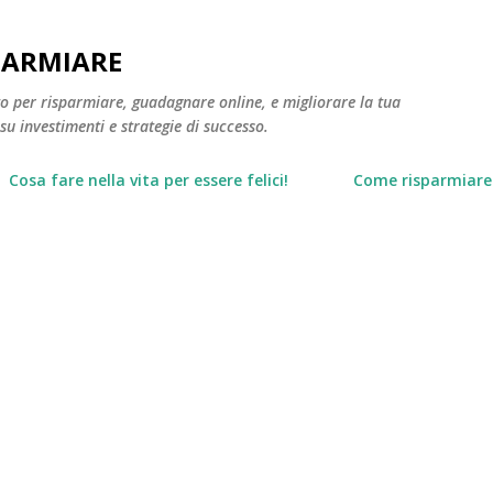
Passa ai contenuti principali
PARMIARE
to per risparmiare, guadagnare online, e migliorare la tua
 su investimenti e strategie di successo.
Cosa fare nella vita per essere felici!
Come risparmiare 