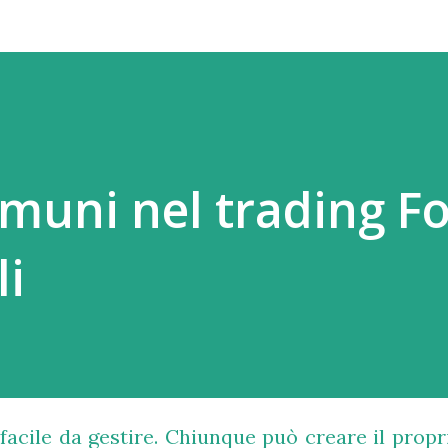
omuni nel trading F
li
facile da gestire. Chiunque può creare il propr