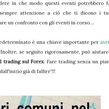
dere in che modo questi eventi potrebbero f
a sempre attenzione a ciò che ti dicono i tu
fare un confronto con gli eventi in corso…
redeterminato è una chiave importante per
ave
 Inoltre, se seguito rigorosamente, può aiutare
l trading sul Forex
. Fare trading senza un pia
ll'inizio già di fallire"!!!