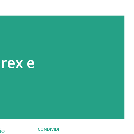
orex e
CONDIVIDI
io