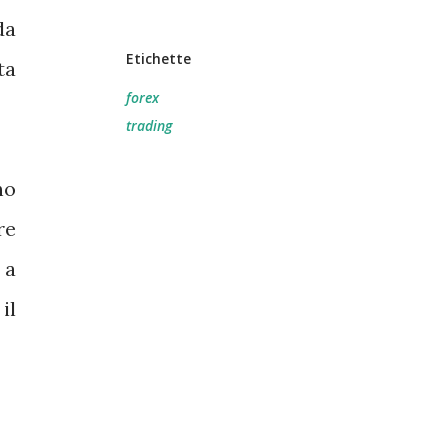
da
Etichette
ta
forex
trading
no
re
 a
il