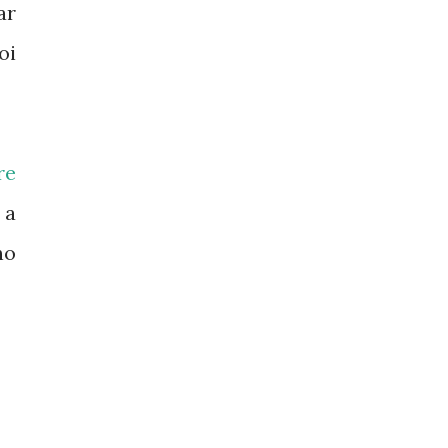
ar
oi
re
 a
no