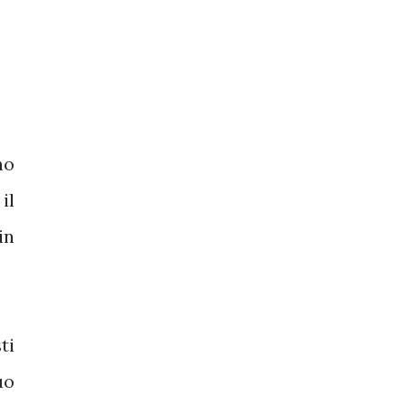
no
il
in
ti
uo