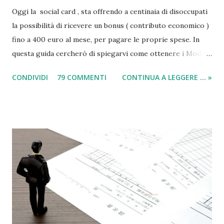
Oggi la social card , sta offrendo a centinaia di disoccupati
la possibilità di ricevere un bonus ( contributo economico )
fino a 400 euro al mese, per pagare le proprie spese. In
questa guida cercherò di spiegarvi come ottenere i Moduli
social card (carta e bonus per disoccupati) e il modulo SIA
CONDIVIDI
79 COMMENTI
CONTINUA A LEGGERE ... »
(per il sussidio di 400 euro al mese per nucleo familiare),
compilarli e ricevere il compenso direttamente sulla carta
acquisti! Il sussidio SIA è offerto a disoccupati , cittadini con
un reddito basso, mentre la Social Card è offerta ad anziani
con più di 65 anni d'età e minori fino a 3 anni di età. Infatti
come indicato per quest’ultimi è necessario fare domanda
per la social card acquisti straordinaria ). Per chi non lo
sapesse, tutto è gestito e determinato in base alle norme
imposte con la nuova legge di aiuto e sostegno per le
famiglie italiane. Ricordo che le domande potranno essere
presentate da tutti i cittadini italiani, cittadini comunitari e