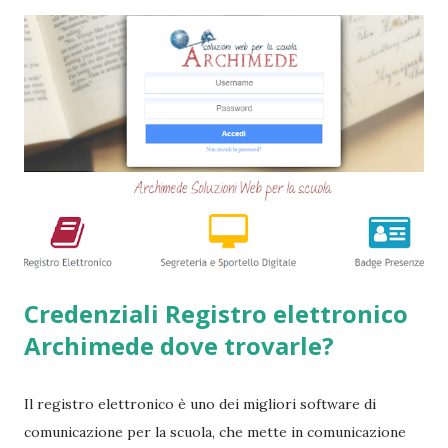
agenzie, filiali e banche, stanno chiudendo i battenti ed
altrettante hanno deciso di non concedere più queste
tipologie di prestiti a cambiali. Comunque sia, ancora oggi
esiste qualche possibilità, (fortunatamente per molti
cittadini) di accedere a questi prodotti. Ecco perchè
abbiamo deciso di creare questa guida dettagliata. Nel
frattempo, se volete potete anche consultare le seguenti
guide => Come accedere a prestiti dopo essere stati
segnalati al Crif - Prest...
Credenziali Registro elettronico
Archimede dove trovarle?
Il registro elettronico è uno dei migliori software di
comunicazione per la scuola, che mette in comunicazione