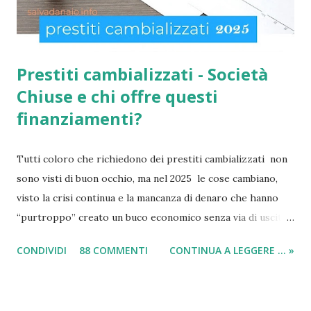
anche extracom...
Prestiti cambializzati - Società
Chiuse e chi offre questi
finanziamenti?
Tutti coloro che richiedono dei prestiti cambializzati non
sono visti di buon occhio, ma nel 2025 le cose cambiano,
visto la crisi continua e la mancanza di denaro che hanno
“purtroppo” creato un buco economico senza via di uscita
in questi anni. I prestiti cambializzati 2025 sono offerti
CONDIVIDI
88 COMMENTI
CONTINUA A LEGGERE ... »
ancora da varie compagnie in Italia. Nella seguente guida,
andrò ad elencarvi le migliori nove società che offrono
ancora i prestiti cambializzati . Ricordo che ora moltissime