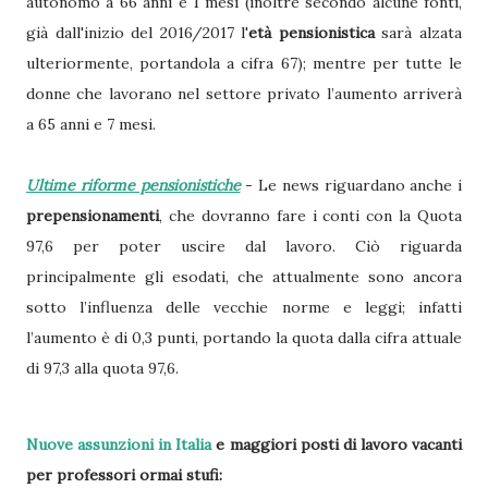
autonomo a 66 anni e 1 mesi (inoltre secondo alcune fonti,
già dall'inizio del 2016/2017 l'
età pensionistica
sarà alzata
ulteriormente, portandola a cifra 67); mentre per tutte le
donne che lavorano nel settore privato l’aumento arriverà
a 65 anni e 7 mesi.
Ultime riforme pensionistiche
- Le news riguardano anche i
prepensionamenti
, che dovranno fare i conti con la Quota
97,6 per poter uscire dal lavoro. Ciò riguarda
principalmente gli esodati, che attualmente sono ancora
sotto l’influenza delle vecchie norme e leggi; infatti
l’aumento è di 0,3 punti, portando la quota dalla cifra attuale
di 97,3 alla quota 97,6.
Nuove assunzioni
in Italia
e maggiori
posti di lavoro
vacanti
per professori ormai stufi: