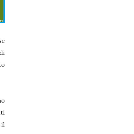
se
di
to
no
ti
il