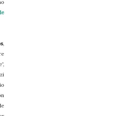
no
le
ps
,
re
",
zi
io
on
le
er