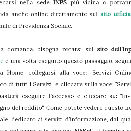
ecarsi nella sede
INPS
più vicina o potran
nda anche online direttamente sul
sito ufficia
onale di Previdenza Sociale.
 la domanda, bisogna recarsi sul
sito dell'In
ne
e una volta eseguito questo passaggio, segui
 Home, collegarsi alla voce: "Servizi Online
o di tutti i Servizi" e cliccare sulla voce: "Servi
 basterà eseguire l'accesso e cliccare su: "Inv
gno del reddito". Come potete vedere questo n
uale, dedicato ai servizi d'informazione, dal qua
e collegarsi alla pagina: "
NASpI
".
Il termine p