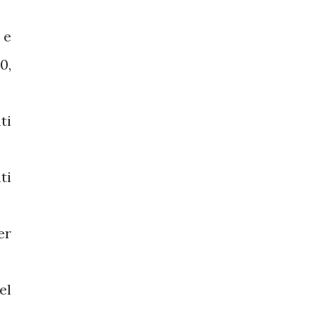
 e
0,
ti
ti
er
el