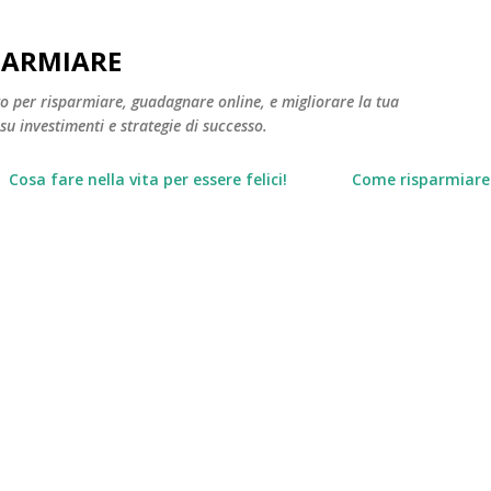
Passa ai contenuti principali
PARMIARE
to per risparmiare, guadagnare online, e migliorare la tua
 su investimenti e strategie di successo.
Cosa fare nella vita per essere felici!
Come risparmiare 