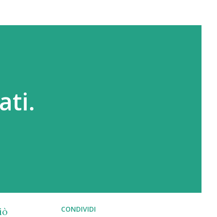
ati.
CONDIVIDI
iò