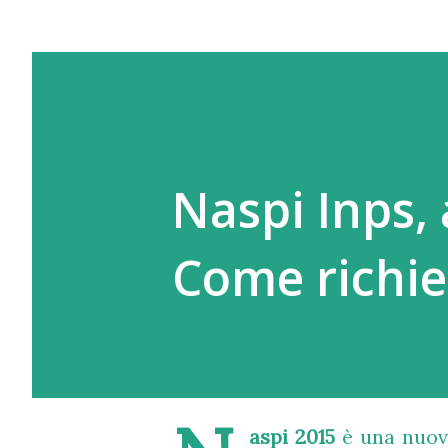
Naspi Inps, 
Come richie
aspi 2015
è una nuov