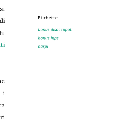
si
Etichette
di
bonus disoccupati
hi
bonus Inps
ti
naspi
ne
 i
ta
ri