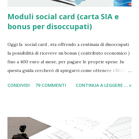
Moduli social card (carta SIA e
bonus per disoccupati)
Oggi la social card , sta offrendo a centinaia di disoccupati
la possibilità di ricevere un bonus ( contributo economico )
fino a 400 euro al mese, per pagare le proprie spese. In
questa guida cercherò di spiegarvi come ottenere i Moduli
social card (carta e bonus per disoccupati) e il modulo SIA
CONDIVIDI
79 COMMENTI
CONTINUA A LEGGERE ... »
(per il sussidio di 400 euro al mese per nucleo familiare),
compilarli e ricevere il compenso direttamente sulla carta
acquisti! Il sussidio SIA è offerto a disoccupati , cittadini con
un reddito basso, mentre la Social Card è offerta ad anziani
con più di 65 anni d'età e minori fino a 3 anni di età. Infatti
come indicato per quest’ultimi è necessario fare domanda