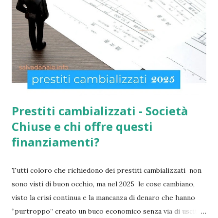
per la social card acquisti straordinaria ). Per chi non lo
sapesse, tutto è gestito e determinato in base alle norme
imposte con la nuova legge di aiuto e sostegno per le
famiglie italiane. Ricordo che le domande potranno essere
presentate da tutti i cittadini italiani, cittadini comunitari e
anche extracom...
Prestiti cambializzati - Società
Chiuse e chi offre questi
finanziamenti?
Tutti coloro che richiedono dei prestiti cambializzati non
sono visti di buon occhio, ma nel 2025 le cose cambiano,
visto la crisi continua e la mancanza di denaro che hanno
“purtroppo” creato un buco economico senza via di uscita