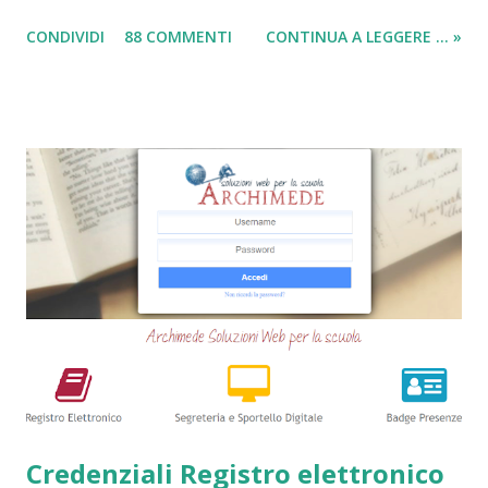
in questi anni. I prestiti cambializzati 2025 sono offerti
CONDIVIDI
88 COMMENTI
CONTINUA A LEGGERE ... »
ancora da varie compagnie in Italia. Nella seguente guida,
andrò ad elencarvi le migliori nove società che offrono
ancora i prestiti cambializzati . Ricordo che ora moltissime
agenzie, filiali e banche, stanno chiudendo i battenti ed
altrettante hanno deciso di non concedere più queste
tipologie di prestiti a cambiali. Comunque sia, ancora oggi
esiste qualche possibilità, (fortunatamente per molti
cittadini) di accedere a questi prodotti. Ecco perchè
abbiamo deciso di creare questa guida dettagliata. Nel
frattempo, se volete potete anche consultare le seguenti
guide => Come accedere a prestiti dopo essere stati
segnalati al Crif - Prest...
Credenziali Registro elettronico